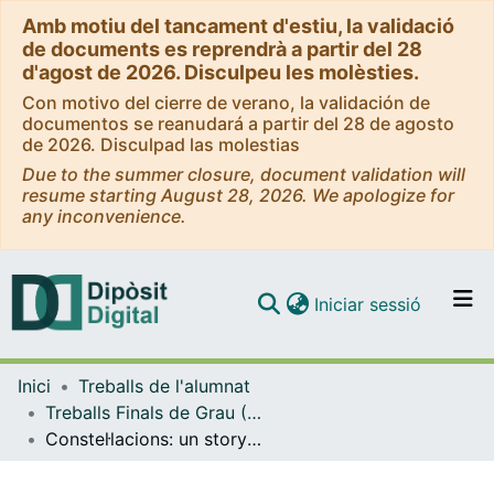
Amb motiu del tancament d'estiu, la validació
de documents es reprendrà a partir del 28
d'agost de 2026. Disculpeu les molèsties.
Con motivo del cierre de verano, la validación de
documentos se reanudará a partir del 28 de agosto
de 2026. Disculpad las molestias
Due to the summer closure, document validation will
resume starting August 28, 2026. We apologize for
any inconvenience.
(current)
Iniciar sessió
Comunitats i col·leccions
Inici
Treballs de l'alumnat
Navega per tot el DD
Treballs Finals de Grau (TFG) - Belles Arts
Com publicar
Constel·lacions: un storyboard i una micro-animació sobre les relacions mare-filla
Contacte