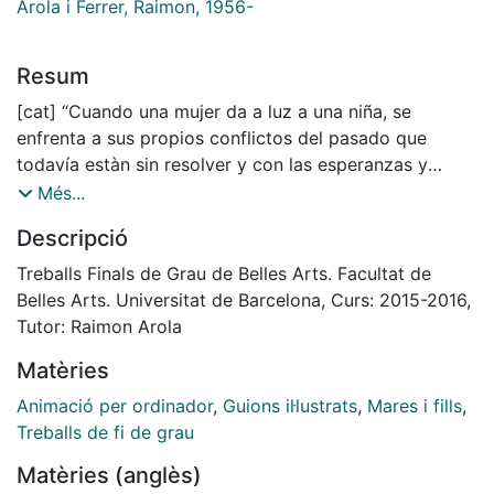
Arola i Ferrer, Raimon, 1956-
Resum
[cat] “Cuando una mujer da a luz a una niña, se
enfrenta a sus propios conflictos del pasado que
todavía estàn sin resolver y con las esperanzas y
sueños del futuro.”*1
Més...
Aquesta frase defineix l’eix central del meu treball.
Descripció
Amor-odi, acceptació-rebuig, allunyament-
acostament, són
Treballs Finals de Grau de Belles Arts. Facultat de
sentiments que caracteritzen, amb major o menor
Belles Arts. Universitat de Barcelona, Curs: 2015-2016,
intensitat, el vincle més profund que existeix a la vida
Tutor: Raimon Arola
de tota dona, la relació amb la seva mare. Investigo
Matèries
sobre les relacions mare-filla, des de la psicologia com
s’aborda aquest tema, en el context d’ara com es viu
Animació per ordinador
,
Guions il·lustrats
,
Mares i fills
,
aquesta relació, com la vivim les dones, i a través d’un
Treballs de fi de grau
concepte
Matèries (anglès)
que mai havia sentit a parlar, les constel·lacions