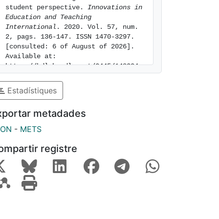
student perspective. 
Innovations in 
Education and Teaching 
International
. 2020. Vol. 57, num. 
2, pags. 136-147. ISSN 1470-3297. 
[consulted: 6 of August of 2026]. 
Available at: 
https://hdl.handle.net/2445/148004
Estadístiques
xportar metadades
SON
-
METS
ompartir registre