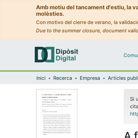
Amb motiu del tancament d'estiu, la v
molèsties.
Con motivo del cierre de verano, la valida
Due to the summer closure, document valid
Comuni
Inici
Recerca
Empresa
Si 
cit
htt
A f