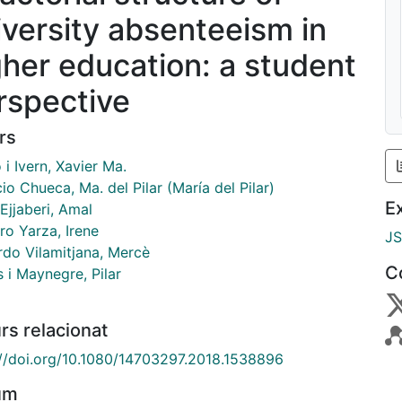
iversity absenteeism in
gher education: a student
rspective
rs
 i Ivern, Xavier Ma.
io Chueca, Ma. del Pilar (María del Pilar)
E
 Ejjaberi, Amal
ro Yarza, Irene
J
rdo Vilamitjana, Mercè
C
 i Maynegre, Pilar
rs relacionat
://doi.org/10.1080/14703297.2018.1538896
um