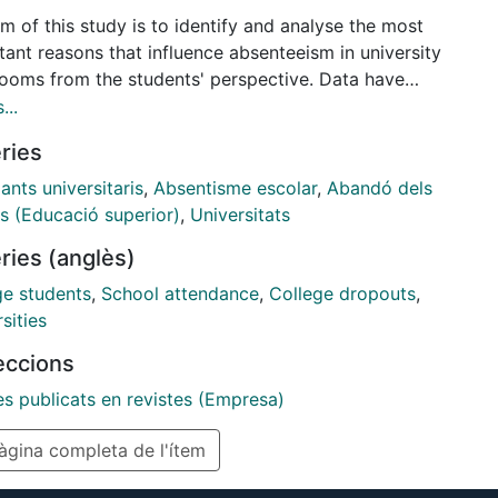
m of this study is to identify and analyse the most
ant reasons that influence absenteeism in university
rooms from the students' perspective. Data have
gathered through a questionnaire answered by 1,896
...
nts from the Business Administration, Economics and
ries
logy degrees of the Universitat de Barcelona, Spain.
a difference of means and exploratory factor
ants universitaris
,
Absentisme escolar
,
Abandó dels
ses have been applied. Findings show that students
is (Educació superior)
,
Universitats
 on these reasons regarding their year and degree of
ries (anglès)
 The results of the factor analysis reveal five
sions of reasons for absenteeism: (1) students' own
ge students
,
School attendance
,
College dropouts
,
ng, (2) teaching methodology, (3) learning
sities
ology, (4) course characteristics, and (5) external
leccions
s available. These factors call for effective action
that eliminate the inefficiencies of public resources.
es publicats en revistes (Empresa)
gina completa de l'ítem