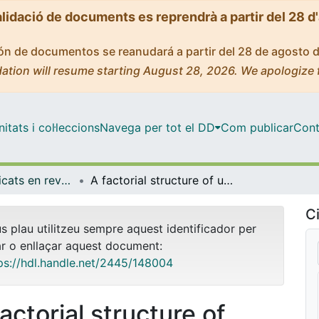
alidació de documents es reprendrà a partir del 28 d
ción de documentos se reanudará a partir del 28 de agosto 
ation will resume starting August 28, 2026. We apologize 
tats i col·leccions
Navega per tot el DD
Com publicar
Cont
Articles publicats en revistes (Empresa)
A factorial structure of university absenteeism in higher education: a student perspective
Ci
us plau utilitzeu sempre aquest identificador per
ar o enllaçar aquest document:
ps://hdl.handle.net/2445/148004
actorial structure of