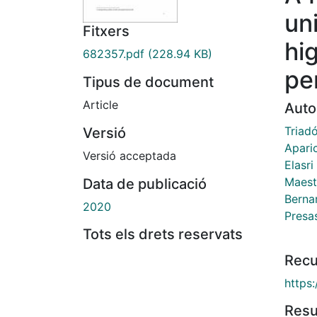
un
Fitxers
hi
682357.pdf
(228.94 KB)
pe
Tipus de document
Article
Auto
Triadó
Versió
Aparic
Versió acceptada
Elasri
Maest
Data de publicació
Berna
2020
Presas
Tots els drets reservats
Recu
https
Res