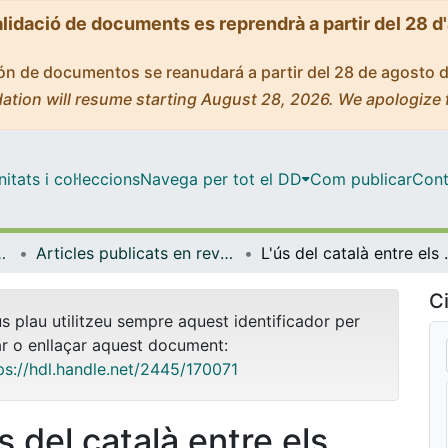
alidació de documents es reprendrà a partir del 28 d
ción de documentos se reanudará a partir del 28 de agosto 
ation will resume starting August 28, 2026. We apologize 
tats i col·leccions
Navega per tot el DD
Com publicar
Cont
Lingüística General
Articles publicats en revistes (Filologia Catalana i Lingüística General)
L'ús del català entre els m
Ci
us plau utilitzeu sempre aquest identificador per
ar o enllaçar aquest document:
ps://hdl.handle.net/2445/170071
s del català entre els