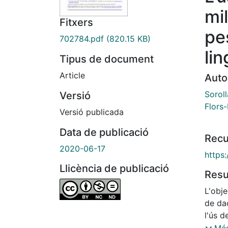
mi
Fitxers
pes
702784.pdf
(820.15 KB)
lin
Tipus de document
Article
Auto
Soroll
Versió
Flors-
Versió publicada
Data de publicació
Recu
2020-06-17
https
Llicència de publicació
Res
L'obje
de da
l'ús d
de dad