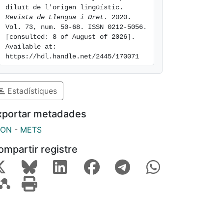
diluït de l'origen lingüístic. 
Revista de Llengua i Dret
. 2020. 
Vol. 73, num. 50-68. ISSN 0212-5056. 
[consulted: 8 of August of 2026]. 
Available at: 
https://hdl.handle.net/2445/170071
Estadístiques
xportar metadades
SON
-
METS
ompartir registre