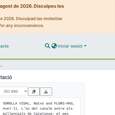
'agost de 2026. Disculpeu les
de 2026. Disculpad las molestias
for any inconvenience.
acte
Iniciar sessió
illennials de Catalunya: el pes diluït de l'origen lingüístic
tació
SOROLLA VIDAL, Natxo and FLORS-MAS, 
Avel·lí. L'ús del català entre els 
millennials de Catalunya: el pes 