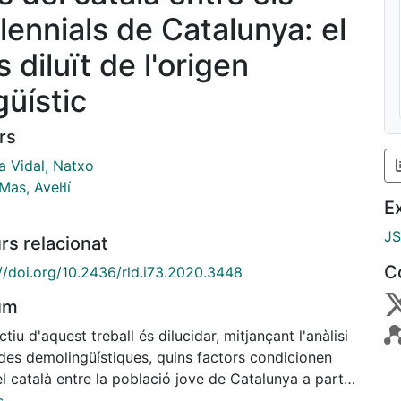
llennials de Catalunya: el
 diluït de l'origen
güístic
rs
a Vidal, Natxo
Mas, Avel·lí
E
J
rs relacionat
C
://doi.org/10.2436/rld.i73.2020.3448
um
ctiu d'aquest treball és dilucidar, mitjançant l'anàlisi
des demolingüístiques, quins factors condicionen
el català entre la població jove de Catalunya a partir
es de l'Enquesta d'usos lingüístics de la població a