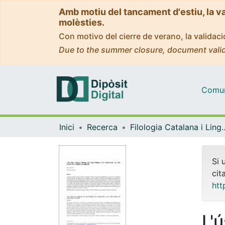
Amb motiu del tancament d'estiu, la v
molèsties.
Con motivo del cierre de verano, la valida
Due to the summer closure, document valid
Comuni
Inici
Recerca
Filologia Catalana i 
Si 
cit
htt
L'ú