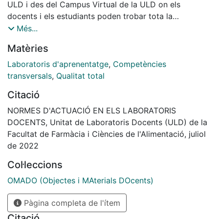
ULD i des del Campus Virtual de la ULD on els
docents i els estudiants poden trobar tota la
informació que han de conèixer abans d'accedir a un
Més...
laboratori de la ULD.
Matèries
Laboratoris d'aprenentatge
,
Competències
transversals
,
Qualitat total
Citació
NORMES D'ACTUACIÓ EN ELS LABORATORIS
DOCENTS, Unitat de Laboratoris Docents (ULD) de la
Facultat de Farmàcia i Ciències de l'Alimentació, juliol
de 2022
Col·leccions
OMADO (Objectes i MAterials DOcents)
Pàgina completa de l'ítem
Citació