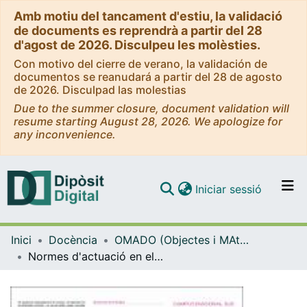
Amb motiu del tancament d'estiu, la validació
de documents es reprendrà a partir del 28
d'agost de 2026. Disculpeu les molèsties.
Con motivo del cierre de verano, la validación de
documentos se reanudará a partir del 28 de agosto
de 2026. Disculpad las molestias
Due to the summer closure, document validation will
resume starting August 28, 2026. We apologize for
any inconvenience.
(current)
Iniciar sessió
Comunitats i col·leccions
Inici
Docència
OMADO (Objectes i MAterials DOcents)
Navega per tot el DD
Normes d'actuació en els laboratoris docents
Com publicar
Contacte