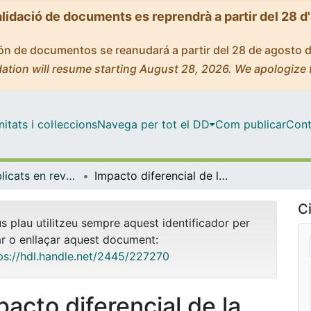
alidació de documents es reprendrà a partir del 28 d
ción de documentos se reanudará a partir del 28 de agosto 
ation will resume starting August 28, 2026. We apologize 
tats i col·leccions
Navega per tot el DD
Com publicar
Cont
Articles publicats en revistes (Geografia)
Impacto diferencial de la COVID-19 sobre la pobreza e ingresos de inmigrantes y nativos: el caso de Chile
Ci
us plau utilitzeu sempre aquest identificador per
ar o enllaçar aquest document:
ps://hdl.handle.net/2445/227270
pacto diferencial de la