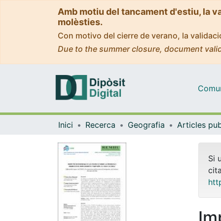
Amb motiu del tancament d'estiu, la v
molèsties.
Con motivo del cierre de verano, la valida
Due to the summer closure, document valid
Comuni
Inici
Recerca
Geografia
Si 
cit
htt
Im