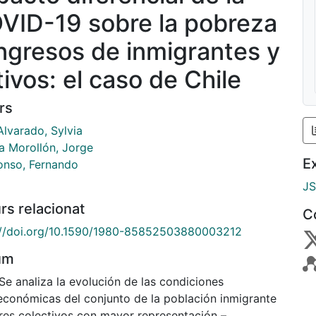
VID-19 sobre la pobreza
ingresos de inmigrantes y
tivos: el caso de Chile
rs
Alvarado, Sylvia
a Morollón, Jorge
E
lonso, Fernando
J
rs relacionat
C
://doi.org/10.1590/1980-85852503880003212
um
Se analiza la evolución de las condiciones
económicas del conjunto de la población inmigrante
tres colectivos con mayor representación –