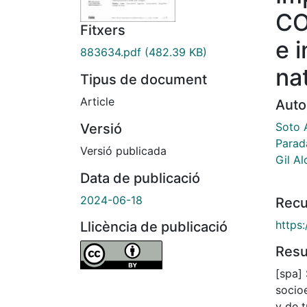
CO
Fitxers
e 
883634.pdf
(482.39 KB)
na
Tipus de document
Article
Auto
Soto 
Versió
Parad
Versió publicada
Gil A
Data de publicació
2024-06-18
Recu
https
Llicència de publicació
Res
[spa] 
socio
y de 