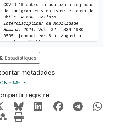
COVID-19 sobre la pobreza e ingresos 
de inmigrantes y nativos: el caso de 
Chile. 
REMHU. Revista 
Interdisciplinar da Mobilidade 
Humana
. 2024. Vol. 32. ISSN 1980-
8585. [consulted: 6 of August of 
2026]. Available at: 
https://hdl.handle.net/2445/227270
Estadístiques
xportar metadades
SON
-
METS
ompartir registre