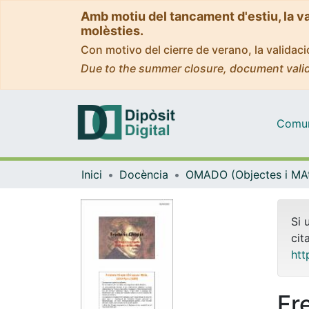
Amb motiu del tancament d'estiu, la v
molèsties.
Con motivo del cierre de verano, la valida
Due to the summer closure, document valid
Comuni
Inici
Docència
Si 
cit
htt
Fr