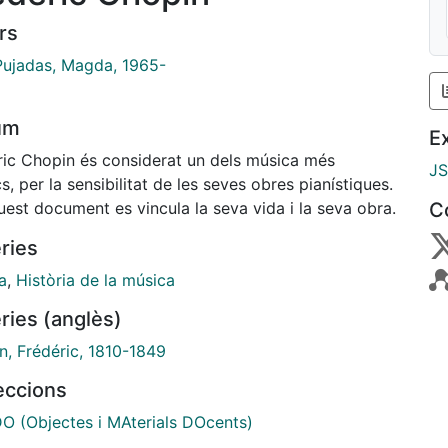
rs
Pujadas, Magda, 1965-
um
E
ric Chopin és considerat un dels música més
J
s, per la sensibilitat de les seves obres pianístiques.
est document es vincula la seva vida i la seva obra.
C
ries
a
,
Història de la música
ries (anglès)
n, Frédéric, 1810-1849
leccions
 (Objectes i MAterials DOcents)