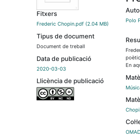
Auto
Fitxers
Polo 
Frederic Chopin.pdf
(2.04 MB)
Tipus de document
Res
Document de treball
Frede
poètic
Data de publicació
En aqu
2020-03-03
Matè
Llicència de publicació
Músic
Matè
Chopi
Col·
OMADO