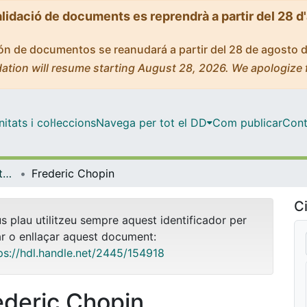
alidació de documents es reprendrà a partir del 28 d
ción de documentos se reanudará a partir del 28 de agosto 
ation will resume starting August 28, 2026. We apologize 
tats i col·leccions
Navega per tot el DD
Com publicar
Cont
OMADO (Objectes i MAterials DOcents)
Frederic Chopin
Ci
us plau utilitzeu sempre aquest identificador per
ar o enllaçar aquest document:
ps://hdl.handle.net/2445/154918
ederic Chopin