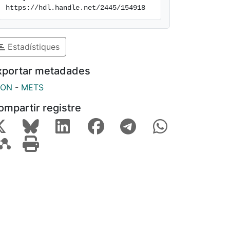
https://hdl.handle.net/2445/154918
Estadístiques
xportar metadades
SON
-
METS
ompartir registre