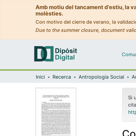
Amb motiu del tancament d'estiu, la v
molèsties.
Con motivo del cierre de verano, la valida
Due to the summer closure, document valid
Comuni
Inici
Recerca
Antropologia Social
Si 
cit
htt
Co