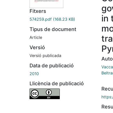
go
Fitxers
in
574259.pdf
(168.23 KB)
mo
Tipus de document
tr
Article
Py
Versió
Versió publicada
Auto
Data de publicació
Vacca
Beltra
2010
Llicència de publicació
Recu
https:
Res