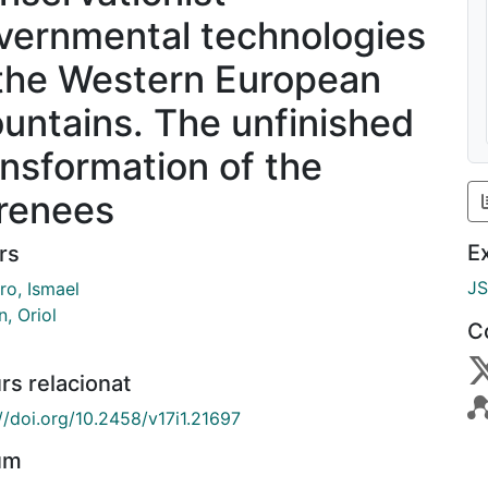
vernmental technologies
 the Western European
untains. The unfinished
ansformation of the
renees
E
rs
J
ro, Ismael
n, Oriol
C
rs relacionat
//doi.org/10.2458/v17i1.21697
um