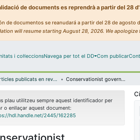
alidació de documents es reprendrà a partir del 28 d
ción de documentos se reanudará a partir del 28 de agosto 
ation will resume starting August 28, 2026. We apologize 
tats i col·leccions
Navega per tot el DD
Com publicar
Cont
Articles publicats en revistes (Antropologia Social)
Conservationist governmental technologies in the Western European mountains. The unfinished transformation of the Pyrenees
Ci
us plau utilitzeu sempre aquest identificador per
ar o enllaçar aquest document:
ps://hdl.handle.net/2445/162285
nservationist