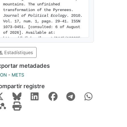
mountains. The unfinished 
transformation of the Pyrenees. 
Journal of Political Ecology
. 2010. 
Vol. 17, num. 1, pags. 29-41. ISSN 
1073-0451. [consulted: 6 of August 
of 2026]. Available at: 
https://hdl.handle.net/2445/162285
Estadístiques
xportar metadades
SON
-
METS
ompartir registre