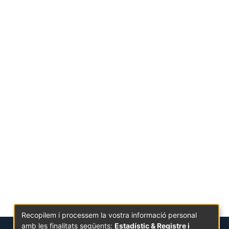
Recopilem i processem la vostra informació personal
amb les finalitats següents:
Estadístic & Registre i