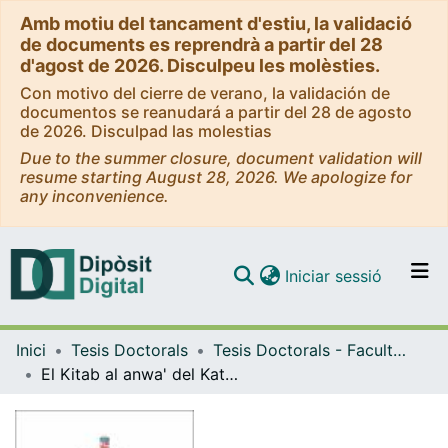
Amb motiu del tancament d'estiu, la validació
de documents es reprendrà a partir del 28
d'agost de 2026. Disculpeu les molèsties.
Con motivo del cierre de verano, la validación de
documentos se reanudará a partir del 28 de agosto
de 2026. Disculpad las molestias
Due to the summer closure, document validation will
resume starting August 28, 2026. We apologize for
any inconvenience.
(current)
Iniciar sessió
Comunitats i col·leccions
Inici
Tesis Doctorals
Tesis Doctorals - Facultat - Filologia
Navega per tot el DD
El Kitab al anwa' del Katib'Arib ibn Sa'id
Com publicar
Contacte