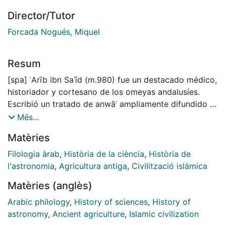
Director/Tutor
Forcada Nogués, Miquel
Resum
[spa] ʿArīb ibn Saʿīd (m.980) fue un destacado médico,
historiador y cortesano de los omeyas andalusíes.
Escribió un tratado de anwāʾ ampliamente difundido y
citado, directa o indirectamente, por muchos autores.
Més...
Parece ser que esta obra tuvo muchos lectores y que
Matèries
se hicieron diversas versiones. El primer texto árabe
conocido del tratado de ʿArīb es el llamado Calendario
Filologia àrab
,
Història de la ciència
,
Història de
de Córdoba, editado por R. Dozy (1873) y luego por
l'astronomia
,
Agricultura antiga
,
Civilització islàmica
Pellat sobre el trabajo previo de Dozy (1961). Existen
Matèries (anglès)
además dos versiones latinas asociadas al Calendario,
una descubierta por Libri y editada por Dozy y Pellat,
Arabic philology
,
History of sciences
,
History of
atribuida a Gerardo de Cremona; otra, contenida en el
astronomy
,
Ancient agriculture
,
Islamic civilization
Liber Regius de Vic, editada por J. Martínez Gázquez y