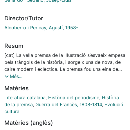
Director/Tutor
Alcoberro i Pericay, Agustí, 1958-
Resum
[cat] La vella premsa de la Il·lustració s’esvaeix empesa
pels tràngols de la història, i sorgeix una de nova, de
caire modern i eclèctica. La premsa fou una eina de
propaganda política, però també una via de
Més...
propagació cultural, d’entreteniment i d’informació
Matèries
diversa que conté les claus per a entendre el període i,
alhora, el transforma.
Literatura catalana
,
Història del periodisme
,
Història
Entre els anys 1792 i 1814, aparegueren a Catalunya
de la premsa
,
Guerra del Francès, 1808-1814
,
Evolució
fins a 57 publicacions periòdiques, amb diversitat de
cultural
formes i de continguts ideològics, cinc diaris abans del
Matèries (anglès)
1808, dos d’ells a Barcelona: la Gazeta de Barcelona,