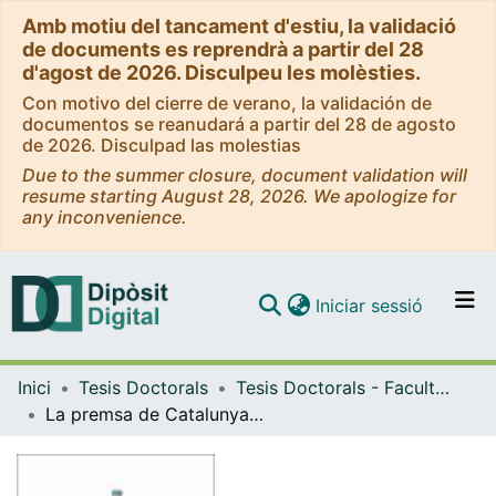
Amb motiu del tancament d'estiu, la validació
de documents es reprendrà a partir del 28
d'agost de 2026. Disculpeu les molèsties.
Con motivo del cierre de verano, la validación de
documentos se reanudará a partir del 28 de agosto
de 2026. Disculpad las molestias
Due to the summer closure, document validation will
resume starting August 28, 2026. We apologize for
any inconvenience.
(current)
Iniciar sessió
Comunitats i col·leccions
Inici
Tesis Doctorals
Tesis Doctorals - Facultat - Filologia
Navega per tot el DD
La premsa de Catalunya a la fi de l’Antic Règim: el naixement de la premsa "moderna" i els seus protagonistes (1792-1814)
Com publicar
Contacte