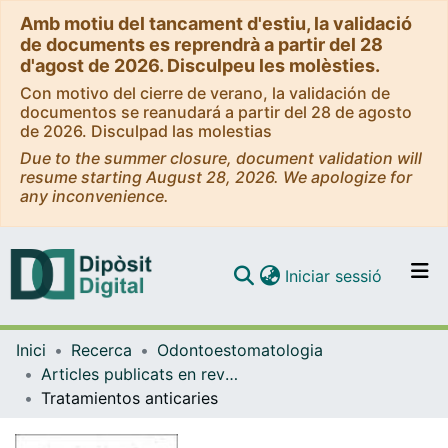
Amb motiu del tancament d'estiu, la validació
de documents es reprendrà a partir del 28
d'agost de 2026. Disculpeu les molèsties.
Con motivo del cierre de verano, la validación de
documentos se reanudará a partir del 28 de agosto
de 2026. Disculpad las molestias
Due to the summer closure, document validation will
resume starting August 28, 2026. We apologize for
any inconvenience.
(current)
Iniciar sessió
Comunitats i col·leccions
Inici
Recerca
Odontoestomatologia
Navega per tot el DD
Articles publicats en revistes (Odontoestomatologia)
Com publicar
Tratamientos anticaries
Contacte