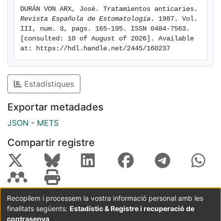
soñar un dinámico ambicioso. Por ello, resulta
DURÁN VON ARX, José. Tratamientos anticaries. 
tristemente chocante el que los llamados tratamientos
Revista Española de Estomatología
. 1987. Vol. 
anticaries sean tan poco conocidos y practicados en
III, num. 3, pags. 165-195. ISSN 0484-7563. 
España.
[consulted: 10 of August of 2026]. Available 
at: https://hdl.handle.net/2445/160237
Estadístiques
Exportar metadades
JSON
-
METS
Compartir registre
Recopilem i processem la vostra informació personal amb les
finalitats següents:
Estadístic & Registre i recuperació de
Coordinació:
CRAI UB
Avís legal
Metadades
subjectes a:
contrasenya