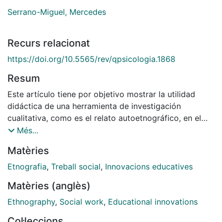
Serrano-Miguel, Mercedes
Recurs relacionat
https://doi.org/10.5565/rev/qpsicologia.1868
Resum
Este artículo tiene por objetivo mostrar la utilidad
didáctica de una herramienta de investigación
cualitativa, como es el relato autoetnográfico, en el
proceso de formación y autoconocimiento de futuros
Més...
profesionales del Trabajo social. Para ello, se tomará
Matèries
como marco una experiencia docente que utiliza la
autoetnografía como estrategia formativa en el aula.
Etnografia
,
Treball social
,
Innovacions educatives
El análisis de dicha experiencia y de los propios
Matèries (anglès)
relatos de los alumnos/as permitirá descubrir su valor
como estrategia de autoconocimiento, así como la
Ethnography
,
Social work
,
Educational innovations
emergencia de algunos aprendizajes especialmente
Col·leccions