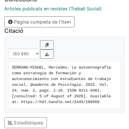
relevantes surgidos del encuentro entre la reflexión
personal y el aprendizaje académico, como son: el
Articles publicats en revistes (Treball Social)
saber que aporta la experiencia vivida como usuario/a
Pàgina completa de l'ítem
del sistema de atención en salud; el que se genera a
través del tránsito por los dispositivos sanitarios y sus
Citació
formas de organización actual; el surgido del
encuentro con la propia vulnerabilidad; y la
experiencia corporeizada de ciertos fenómenos
asociados a los procesos de
salud/enfermedad/atención.
SERRANO-MIGUEL, Mercedes. La autoetnografía 
como estrategia de formación y 
autoconocimiento con estudiantes de trabajo 
social. 
Quaderns de Psicologia
. 2022. Vol. 
24, num. 2, pags. 1-18. ISSN 0211-3481. 
[consulted: 5 of August of 2026]. Available 
at: https://hdl.handle.net/2445/189569
Estadístiques