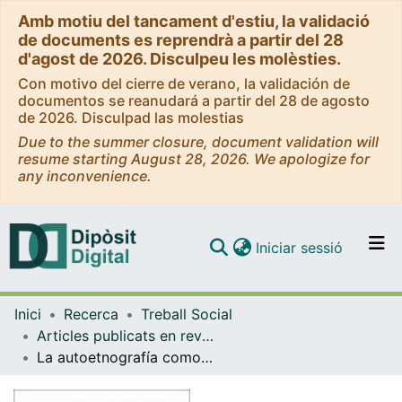
Amb motiu del tancament d'estiu, la validació
de documents es reprendrà a partir del 28
d'agost de 2026. Disculpeu les molèsties.
Con motivo del cierre de verano, la validación de
documentos se reanudará a partir del 28 de agosto
de 2026. Disculpad las molestias
Due to the summer closure, document validation will
resume starting August 28, 2026. We apologize for
any inconvenience.
(current)
Iniciar sessió
Comunitats i col·leccions
Inici
Recerca
Treball Social
Navega per tot el DD
Articles publicats en revistes (Treball Social)
Com publicar
La autoetnografía como estrategia de formación y autoconocimiento con estudiantes de trabajo social
Contacte