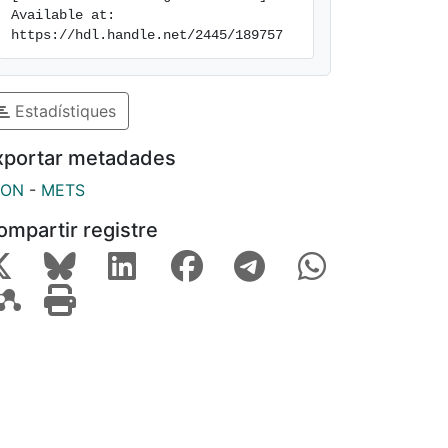
Available at: 
https://hdl.handle.net/2445/189757
Estadístiques
xportar metadades
SON
-
METS
ompartir registre