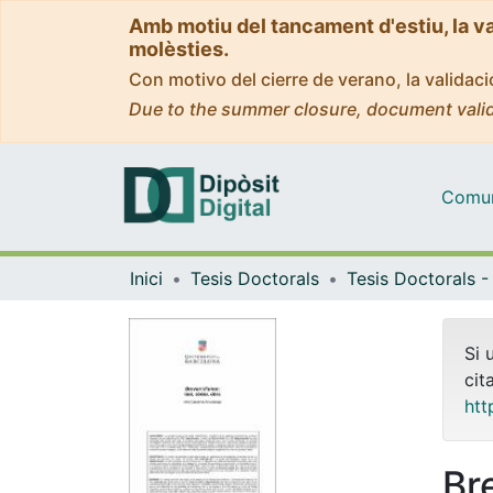
Amb motiu del tancament d'estiu, la v
molèsties.
Con motivo del cierre de verano, la valida
Due to the summer closure, document valid
Comuni
Inici
Tesis Doctorals
Si 
cit
htt
Bre