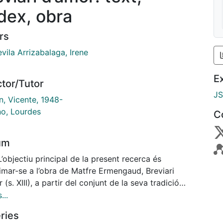
dex, obra
rs
vila Arrizabalaga, Irene
E
ctor/Tutor
J
n, Vicente, 1948-
no, Lourdes
C
um
L’objectiu principal de la present recerca és
imar-se a l’obra de Matfre Ermengaud, Breviari
 (s. XIII), a partir del conjunt de la seva tradició
ca: occitana, catalana i castellana. S’utilitza el
...
e de la lectura coetània per a analitzar de manera
ries
tiva el cercle d’emissió, la tradició manuscrita i la