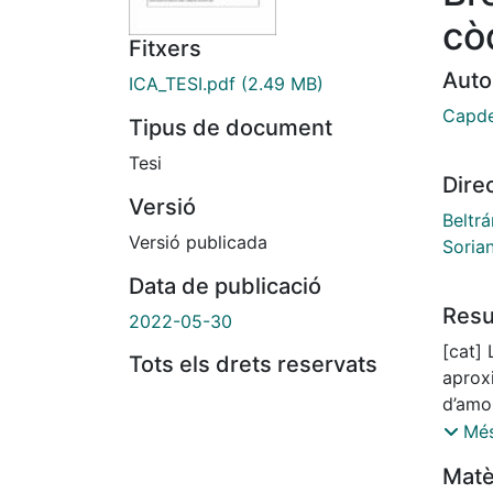
cò
Fitxers
Auto
ICA_TESI.pdf
(2.49 MB)
Capde
Tipus de document
Tesi
Dire
Versió
Beltrá
Versió publicada
Soria
Data de publicació
Res
2022-05-30
[cat] 
Tots els drets reservats
aprox
d’amor
romàni
Més
mètod
Matè
exhaus