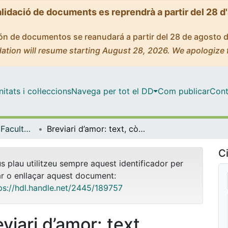
alidació de documents es reprendrà a partir del 28 d
ción de documentos se reanudará a partir del 28 de agosto 
ation will resume starting August 28, 2026. We apologize 
tats i col·leccions
Navega per tot el DD
Com publicar
Cont
Tesis Doctorals - Facultat - Filologia
Breviari d’amor: text, còdex, obra
Ci
us plau utilitzeu sempre aquest identificador per
ar o enllaçar aquest document:
ps://hdl.handle.net/2445/189757
viari d’amor: text,