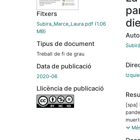
pa
Fitxers
di
Subira_Marce_Laura.pdf
(1.06
MB)
Auto
Tipus de document
Subir
Treball de fi de grau
Dire
Data de publicació
Izquie
2020-06
Llicència de publicació
Res
[spa]
pande
muert
conoc
Més
saluda