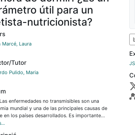
rámetro útil para un
etista-nutricionista?
rs
à Marcé, Laura
E
ctor/Tutor
J
rdo Pulido, Maria
C
um
 Las enfermedades no transmisibles son una
mia mundial y una de las principales causas de
e en los países desarrollados. Es importante
er los hábitos asociados con conductas poco
...
bles para generar estrategias que los eviten y no se