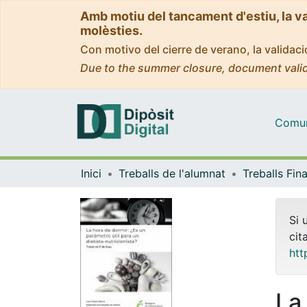
Amb motiu del tancament d'estiu, la v
molèsties.
Con motivo del cierre de verano, la valida
Due to the summer closure, document valid
Comuni
Inici
Treballs de l'alumnat
Si 
cit
htt
La