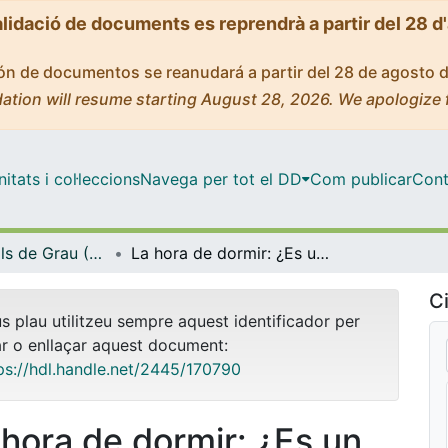
alidació de documents es reprendrà a partir del 28 d
ción de documentos se reanudará a partir del 28 de agosto 
ation will resume starting August 28, 2026. We apologize 
tats i col·leccions
Navega per tot el DD
Com publicar
Cont
Treballs Finals de Grau (TFG) - Nutrició Humana i Dietètica
La hora de dormir: ¿Es un parámetro útil para un dietista-nutricionista?
Ci
us plau utilitzeu sempre aquest identificador per
ar o enllaçar aquest document:
ps://hdl.handle.net/2445/170790
 hora de dormir: ¿Es un