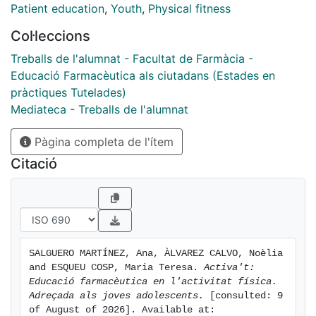
l’organisme en sortirà beneficiat, tant a curt com a
Patient education
,
Youth
,
Physical fitness
llarg termini, millorant també la seva salut futura.
Col·leccions
Treballs de l'alumnat - Facultat de Farmàcia -
Educació Farmacèutica als ciutadans (Estades en
pràctiques Tutelades)
Mediateca - Treballs de l'alumnat
Pàgina completa de l'ítem
Citació
SALGUERO MARTÍNEZ, Ana, ÀLVAREZ CALVO, Noèlia 
and ESQUEU COSP, Maria Teresa. 
Activa't: 
Educació farmacèutica en l'activitat física. 
Adreçada als joves adolescents.
 [consulted: 9 
of August of 2026]. Available at: 