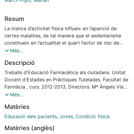
March Pujol, Marian
Resum
La manca d’activitat física influeix en l’aparició de
certes malalties, de tal manera que el sedentarisme
constitueix en l’actualitat el quart factor de risc de
mortalitat al món. És per aquest motiu que la pràctica
Més...
d’activitat física constitueix en si mateixa l’eina
Descripció
fonamental que ens permet prevenir hàbits nocius per
la salut, que a la llarga poden desencadenar
Treballs d'Educació Farmacètica als ciutadans. Unitat
patologies greus. Per altra banda, la pràctica d’una
Docent d'Estades en Pràctiques Tutelades. Facultat de
hora diària
Farmàcia , curs: 2012-2013, Directors: Mª Àngels Vía
d’activitats físiques integrades de forma regular en la
Sosa i Marian March Pujol
Més...
nostra rutina és suficient per protegir també la nostra
Matèries
salut mental, relaxar-nos i proporcionar-nos un cert
benestar general. L’educació farmacèutica ha de
Educació dels pacients
,
Joves
,
Condició física
contribuir a que els adolescents assoleixin nous hàbits
Matèries (anglès)
que els faran portar un estil de vida actiu, del qual tot