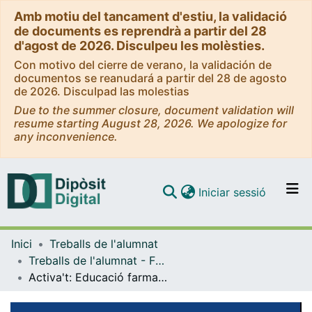
Amb motiu del tancament d'estiu, la validació
de documents es reprendrà a partir del 28
d'agost de 2026. Disculpeu les molèsties.
Con motivo del cierre de verano, la validación de
documentos se reanudará a partir del 28 de agosto
de 2026. Disculpad las molestias
Due to the summer closure, document validation will
resume starting August 28, 2026. We apologize for
any inconvenience.
(current)
Iniciar sessió
Comunitats i col·leccions
Inici
Treballs de l'alumnat
Navega per tot el DD
Treballs de l'alumnat - Facultat de Farmàcia - Educació Farmacèutica als ciutadans (Estades en pràctiques Tutelades)
Com publicar
Activa't: Educació farmacèutica en l'activitat física. Adreçada als joves adolescents
Contacte