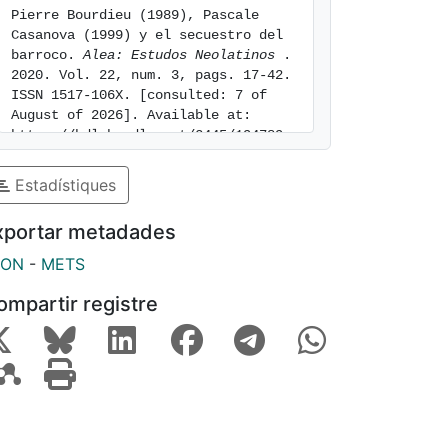
Pierre Bourdieu (1989), Pascale 
Casanova (1999) y el secuestro del 
barroco. 
Alea: Estudos Neolatinos 
. 
2020. Vol. 22, num. 3, pags. 17-42. 
ISSN 1517-106X. [consulted: 7 of 
August of 2026]. Available at: 
https://hdl.handle.net/2445/194789
Estadístiques
xportar metadades
SON
-
METS
ompartir registre