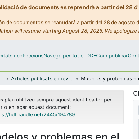
alidació de documents es reprendrà a partir del 28 d
ción de documentos se reanudará a partir del 28 de agosto 
ation will resume starting August 28, 2026. We apologize 
tats i col·leccions
Navega per tot el DD
Com publicar
Cont
pànica, Teoria de la Literatura i Comunicació
Articles publicats en revistes (Filologia Hispànica, Teoria de la Literatura i Comunicació)
Ci
us plau utilitzeu sempre aquest identificador per
ar o enllaçar aquest document:
ps://hdl.handle.net/2445/194789
delos y problemas en el