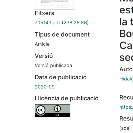
es
Fitxers
la 
705143.pdf
(238.28 KB)
Bo
Tipus de document
Ca
Article
se
Versió
Versió publicada
Auto
Data de publicació
Hidal
2020-09
Recu
Llicència de publicació
https
Res
[spa] 