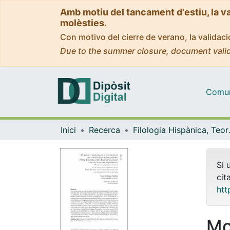
Amb motiu del tancament d'estiu, la v
molèsties.
Con motivo del cierre de verano, la valida
Due to the summer closure, document valid
Comuni
Inici
Recerca
Filologia His
Si 
cit
htt
Mo