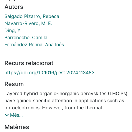
Autors
Salgado Pizarro, Rebeca
Navarro-Rivero, M. E.
Ding, Y.
Barreneche, Camila
Fernández Renna, Ana Inés
Recurs relacionat
https://doi.org/10.1016/j.est.2024.113483
Resum
Layered hybrid organic-inorganic perovskites (LHOIPs)
have gained specific attention in applications such as
optoelectronics. However, from the thermal
perspective, these materials present a high potential
Més...
for thermal energy storage applications in solid-state
Matèries
due to their heat storage capacity during their phase