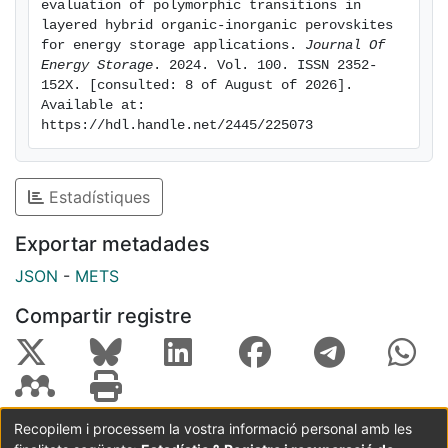
evaluation of polymorphic transitions in 
layered hybrid organic-inorganic perovskites 
for energy storage applications. 
Journal Of 
Energy Storage
. 2024. Vol. 100. ISSN 2352-
152X. [consulted: 8 of August of 2026]. 
Available at: 
https://hdl.handle.net/2445/225073
Estadístiques
Exportar metadades
JSON
-
METS
Compartir registre
Recopilem i processem la vostra informació personal amb les
Coordinació:
CRAI UB
Avís legal
Metadades