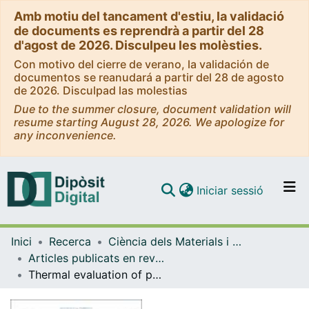
Amb motiu del tancament d'estiu, la validació
de documents es reprendrà a partir del 28
d'agost de 2026. Disculpeu les molèsties.
Con motivo del cierre de verano, la validación de
documentos se reanudará a partir del 28 de agosto
de 2026. Disculpad las molestias
Due to the summer closure, document validation will
resume starting August 28, 2026. We apologize for
any inconvenience.
(current)
Iniciar sessió
Comunitats i col·leccions
Inici
Recerca
Ciència dels Materials i Química Física
Navega per tot el DD
Articles publicats en revistes (Ciència dels Materials i Química Física)
Com publicar
Thermal evaluation of polymorphic transitions in layered hybrid organic-inorganic perovskites for energy storage applications
Contacte