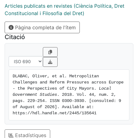
indeed more generally associated with equitable
Articles publicats en revistes (Ciència Política, Dret
service distribution, whereas the preconditions for
Constitucional i Filosofia del Dret)
cost-efficiency and sustainable development are more
Pàgina completa de l'ítem
equivocally placed at different modes of governance.
Moreover, we show that a perceived general lack of
Citació
problem-solving capacities does not automatically
translate into pressures for metropolitan reform, but it
is only in combination with a general disaffection with
the governance structures currently in place.
DLABAC, Oliver, et al. Metropolitan 
Challenges and Reform Pressures across Europe 
- the Perspectives of City Mayors. 
Local 
Government Studies
. 2018. Vol. 44, num. 2, 
pags. 229-254. ISSN 0300-3930. [consulted: 9 
of August of 2026]. Available at: 
https://hdl.handle.net/2445/135641
Estadístiques