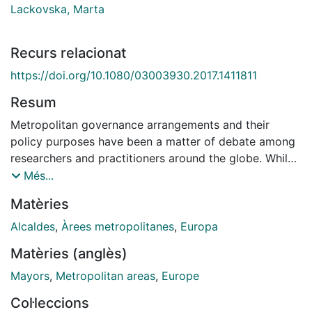
Lackovska, Marta
Recurs relacionat
https://doi.org/10.1080/03003930.2017.1411811
Resum
Metropolitan governance arrangements and their
policy purposes have been a matter of debate among
researchers and practitioners around the globe. While
we may trace three broad schools of metropolitan
Més...
governance - reform school, public choice theory and
Matèries
new regionalism - with each still having its proponents,
we are interested to learn whether there are
Alcaldes
,
Àrees metropolitanes
,
Europa
assumptions on metropolitan governance that have
Matèries (anglès)
today become general knowledge among urban
political elites. By investigating the attitudes and
Mayors
,
Metropolitan areas
,
Europe
perceptions of city mayors across Europe, we show
Col·leccions
that functional multipurpose governance bodies are