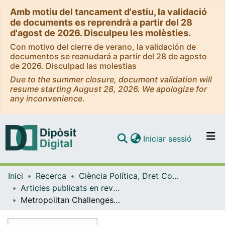
Amb motiu del tancament d'estiu, la validació
de documents es reprendrà a partir del 28
d'agost de 2026. Disculpeu les molèsties.
Con motivo del cierre de verano, la validación de
documentos se reanudará a partir del 28 de agosto
de 2026. Disculpad las molestias
Due to the summer closure, document validation will
resume starting August 28, 2026. We apologize for
any inconvenience.
(current)
Iniciar sessió
Comunitats i col·leccions
Inici
Recerca
Ciència Política, Dret Constitucional i Filosofia del Dret
Navega per tot el DD
Articles publicats en revistes (Ciència Política, Dret Constitucional i Filosofia del Dret)
Com publicar
Metropolitan Challenges and Reform Pressures across Europe - the Perspectives of City Mayors
Contacte