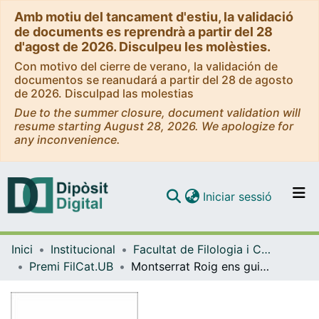
Amb motiu del tancament d'estiu, la validació
de documents es reprendrà a partir del 28
d'agost de 2026. Disculpeu les molèsties.
Con motivo del cierre de verano, la validación de
documentos se reanudará a partir del 28 de agosto
de 2026. Disculpad las molestias
Due to the summer closure, document validation will
resume starting August 28, 2026. We apologize for
any inconvenience.
(current)
Iniciar sessió
Comunitats i col·leccions
Inici
Institucional
Facultat de Filologia i Comunicació
Navega per tot el DD
Premi FilCat.UB
Montserrat Roig ens guia pels carrers de Barcelona. Ruta literària de Ramona, adéu i El temps de les cireres
Com publicar
Contacte