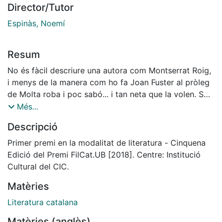
Director/Tutor
Espinàs, Noemí
Resum
No és fàcil descriure una autora com Montserrat Roig,
i menys de la manera com ho fa Joan Fuster al pròleg
de Molta roba i poc sabó... i tan neta que la volen. Són
tots els elements que esmenta l’escriptor els que han
Més...
fet que sigui precisament ella l’autora seleccionada per
Descripció
fer el treball.
La tria no va resultar gens senzilla. De bon
Primer premi en la modalitat de literatura - Cinquena
començament sabíem que volíem parlar de literatura
Edició del Premi FilCat.UB [2018]. Centre: Institució
escrita per dones i que tingués lloc a Barcelona. Va ser
Cultural del CIC.
la nostra tutora qui ens va aconsellar començar amb la
Matèries
lectura de Ramona, adéu. La novel·la era plena
d’indrets de la ciutat per on havíem passejat centenars
Literatura catalana
de vegades: la Rambla, la Universitat de Barcelona, el
Matèries (anglès)