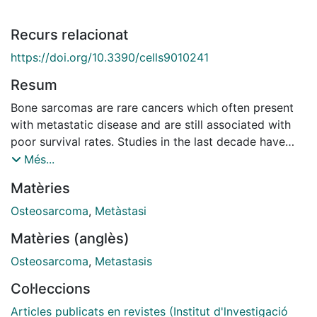
Recurs relacionat
https://doi.org/10.3390/cells9010241
Resum
Bone sarcomas are rare cancers which often present
with metastatic disease and are still associated with
poor survival rates. Studies in the last decade have
identified that exosomes, a type of extracellular
Més...
vesicle released by cells, play an important role in
Matèries
tumour progression and dissemination. Through the
transfer of their cargo (RNAs, proteins, and lipids)
Osteosarcoma
,
Metàstasi
across cells, they are involved in cellular cross-talk
Matèries (anglès)
and can induce changes in cellular behaviour.
Exosomes have been shown to be important in
Osteosarcoma
,
Metastasis
metastasis organotropism, induction of angiogenesis
Col·leccions
and vascular permeability, the education of cells
towards a pro-metastatic phenotype or the interaction
Articles publicats en revistes (Institut d'lnvestigació