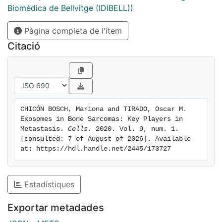
between stromal and tumour cells. Due to the
Biomèdica de Bellvitge (IDIBELL))
importance exosomes have in disease progression and
Pàgina completa de l'ítem
the high incidence of metastasis in bone sarcomas,
recent studies have evaluated the implications of
Citació
these extracellular vesicles in bone sarcomas. In this
review, we discuss the studies that evaluate the role of
exosomes in osteosarcoma, Ewing sarcoma, and
preliminary data on chondrosarcoma.
CHICÓN BOSCH, Mariona and TIRADO, Oscar M. 
Exosomes in Bone Sarcomas: Key Players in 
Metastasis. 
Cells
. 2020. Vol. 9, num. 1. 
[consulted: 7 of August of 2026]. Available 
at: https://hdl.handle.net/2445/173727
Estadístiques
Exportar metadades