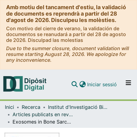
Amb motiu del tancament d'estiu, la validació
de documents es reprendrà a partir del 28
d'agost de 2026. Disculpeu les molèsties.
Con motivo del cierre de verano, la validación de
documentos se reanudará a partir del 28 de agosto
de 2026. Disculpad las molestias
Due to the summer closure, document validation will
resume starting August 28, 2026. We apologize for
any inconvenience.
(current)
Iniciar sessió
Comunitats i col·leccions
Inici
Recerca
Institut d'lnvestigació Biomèdica de Bellvitge (IDIBELL)
Navega per tot el DD
Articles publicats en revistes (Institut d'lnvestigació Biomèdica de Bellvitge (IDIBELL))
Com publicar
Exosomes in Bone Sarcomas: Key Players in Metastasis
Contacte