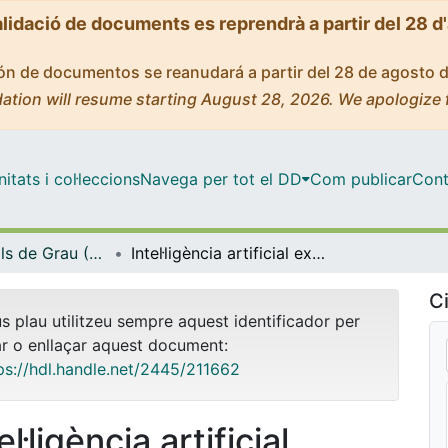
alidació de documents es reprendrà a partir del 28 d
ción de documentos se reanudará a partir del 28 de agosto 
ation will resume starting August 28, 2026. We apologize 
tats i col·leccions
Navega per tot el DD
Com publicar
Cont
Treballs Finals de Grau (TFG) - Matemàtiques
Intel·ligència artificial explicable aplicada a la valoració del crèdit
Ci
us plau utilitzeu sempre aquest identificador per
ar o enllaçar aquest document:
ps://hdl.handle.net/2445/211662
el·ligència artificial