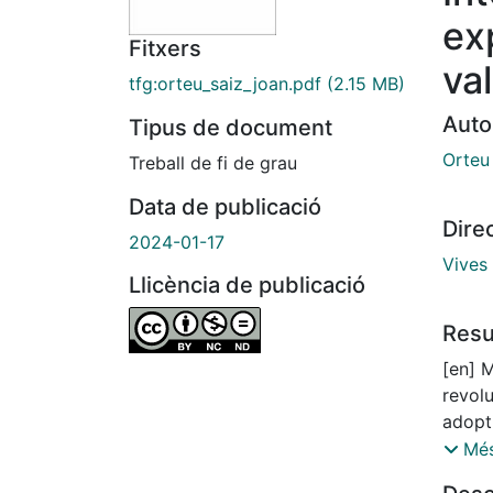
ex
Fitxers
val
tfg:orteu_saiz_joan.pdf
(2.15 MB)
Auto
Tipus de document
Orteu
Treball de fi de grau
Data de publicació
Dire
2024-01-17
Vives 
Llicència de publicació
Res
[en] 
revolu
adopti
explan
Més
bridge