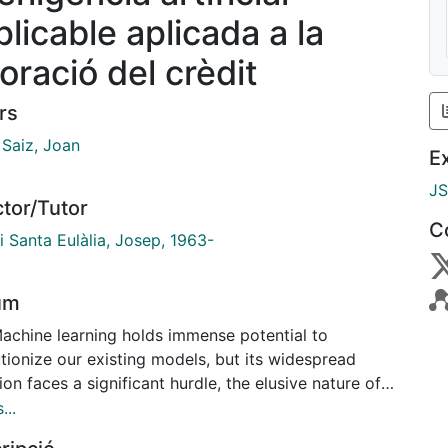
plicable aplicada a la
oració del crèdit
rs
 Saiz, Joan
E
J
ctor/Tutor
C
i Santa Eulàlia, Josep, 1963-
um
Machine learning holds immense potential to
tionize our existing models, but its widespread
on faces a significant hurdle, the elusive nature of
ations provided by computers. This thesis strives to
...
 this crucial gap.