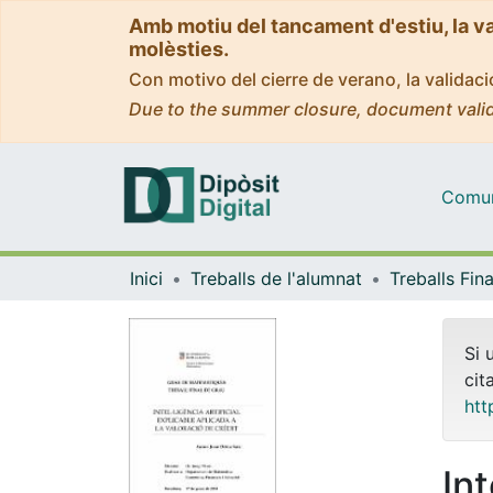
Amb motiu del tancament d'estiu, la v
molèsties.
Con motivo del cierre de verano, la valida
Due to the summer closure, document valid
Comuni
Inici
Treballs de l'alumnat
Si 
cit
htt
Int