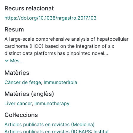
Recurs relacionat
https://doi.org/10.1038/nrgastro.2017.103
Resum
A large-scale comprehensive analysis of hepatocellular
carcinoma (HCC) based on the integration of six
distinct data platforms has pinpointed novel
oncogenic processes and prognostic subgroups.
Més...
These findings confirm previously identified molecular
Matèries
subclasses and fuel the need for a clear strategy of
precision medicine in HCC.
Càncer de fetge
,
Immunoteràpia
Matèries (anglès)
Liver cancer
,
Immunotherapy
Col·leccions
Articles publicats en revistes (Medicina)
Articles publicats en revistes (IDIBAPS: Institut