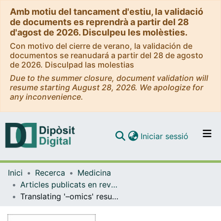
Amb motiu del tancament d'estiu, la validació
de documents es reprendrà a partir del 28
d'agost de 2026. Disculpeu les molèsties.
Con motivo del cierre de verano, la validación de
documentos se reanudará a partir del 28 de agosto
de 2026. Disculpad las molestias
Due to the summer closure, document validation will
resume starting August 28, 2026. We apologize for
any inconvenience.
(current)
Iniciar sessió
Comunitats i col·leccions
Inici
Recerca
Medicina
Navega per tot el DD
Articles publicats en revistes (Medicina)
Com publicar
Translating '–omics' results into precision medicine for hepatocellular carcinoma
Contacte