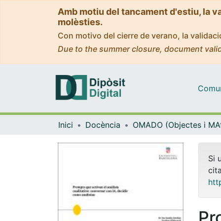
Amb motiu del tancament d'estiu, la v
molèsties.
Con motivo del cierre de verano, la valida
Due to the summer closure, document valid
Comuni
Inici
Docència
Si 
cit
htt
Pr