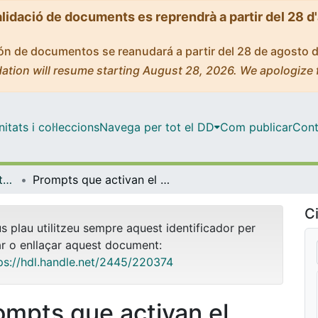
alidació de documents es reprendrà a partir del 28 d
ción de documentos se reanudará a partir del 28 de agosto 
ation will resume starting August 28, 2026. We apologize 
tats i col·leccions
Navega per tot el DD
Com publicar
Cont
OMADO (Objectes i MAterials DOcents)
Prompts que activan el análisis cualitativo: conversar con IA, decidir como analistas
Ci
us plau utilitzeu sempre aquest identificador per
ar o enllaçar aquest document:
ps://hdl.handle.net/2445/220374
ompts que activan el