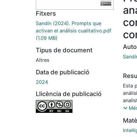
aná
Fitxers
co
Sandín (2024). Prompts que
activan el análisis cualitativo.pdf
co
(1.09 MB)
Auto
Tipus de document
Sandí
Altres
Data de publicació
Res
2024
Esta p
anális
Llicència de publicació
analis
asigna
Més
educa
Matè
de la 
Barce
Intel·l
El co