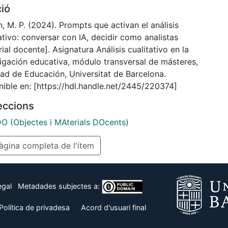
ció
gencia artificial generativa como herramienta de
en el análisis de datos cualitativos. A través de una
, M. P. (2024). Prompts que activan el análisis
ncia completa de interacción basada en prompts, se
ativo: conversar con IA, decidir como analistas
n distintas fases del análisis, desde la codificación
ial docente]. Asignatura Análisis cualitativo en la
l hasta la interpretación teórica y la presentación de
tigación educativa, módulo transversal de másteres,
ados.
tad de Educación, Universitat de Barcelona.
erial pone énfasis en:
nible en: [https://hdl.handle.net/2445/220374]
rmulación estratégica de prompts como elemento
leccions
dor del análisis.
ses del proceso donde la IA puede ser más útil.
 (Objectes i MAterials DOcents)
areas que deben seguir siendo responsabilidad de la
gina completa de l'ítem
a investigadora (criterio, ética, sentido).
egal
Metadades subjectes a:
Política de privadesa
Acord d'usuari final