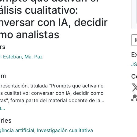
lisis cualitativo:
nversar con IA, decidir
mo analistas
rs
E
n Esteban, Ma. Paz
J
um
C
resentación, titulada "Prompts que activan el
is cualitativo: conversar con IA, decidir como
tas", forma parte del material docente de la
tura Análisis cualitativo en la investigación
...
tiva, impartida en el módulo transversal de másteres
ries
Facultad de Educación de la Universitat de
lona.
igència artificial
,
Investigación cualitativa
ntenido ofrece una exploración guiada del uso de