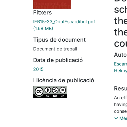
sc
Fitxers
th
IEB15-33_OriolEscardibul.pdf
(1.68 MB)
th
Tipus de document
co
Document de treball
Auto
Data de publicació
Escard
2015
Helmy
Llicència de publicació
Res
An eff
havin
conse
analys
Més
auton