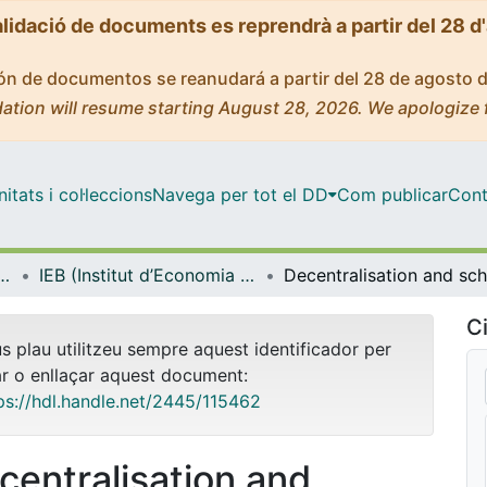
alidació de documents es reprendrà a partir del 28 d
ción de documentos se reanudará a partir del 28 de agosto 
ation will resume starting August 28, 2026. We apologize 
tats i col·leccions
Navega per tot el DD
Com publicar
Cont
ut d’Economia de Barcelona)
IEB (Institut d’Economia de Barcelona) – Working Papers
Ci
us plau utilitzeu sempre aquest identificador per
ar o enllaçar aquest document:
ps://hdl.handle.net/2445/115462
centralisation and