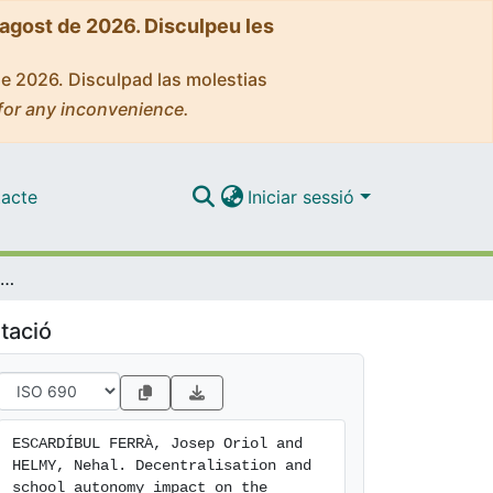
'agost de 2026. Disculpeu les
de 2026. Disculpad las molestias
for any inconvenience.
acte
Iniciar sessió
Decentralisation and school autonomy impact on the quality of education: the case of two MENA countries
tació
ESCARDÍBUL FERRÀ, Josep Oriol and 
HELMY, Nehal. Decentralisation and 
school autonomy impact on the 