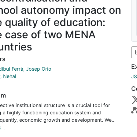
hool autonomy impact on
e quality of education:
e case of two MENA
untries
rs
E
íbul Ferrà, Josep Oriol
, Nehal
J
C
um
ective institutional structure is a crucial tool for
g a highly functioning education system and
quently, economic growth and development. We
e the effects of decentralisation and school
...
omy on the quality of education in two MENA