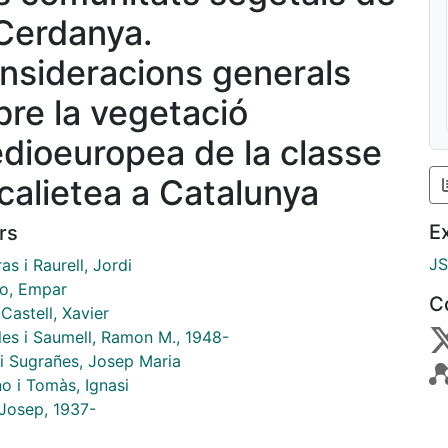
 Cerdanya.
nsideracions generals
bre la vegetació
dioeuropea de la classe
calietea a Catalunya
E
rs
J
as i Raurell, Jordi
lo, Empar
C
 Castell, Xavier
les i Saumell, Ramon M., 1948-
 i Sugrañes, Josep Maria
o i Tomàs, Ignasi
 Josep, 1937-