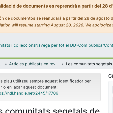
alidació de documents es reprendrà a partir del 28 d
ción de documentos se reanudará a partir del 28 de agosto 
ation will resume starting August 28, 2026. We apologize 
tats i col·leccions
Navega per tot el DD
Com publicar
Cont
gia i Immunologia
Articles publicats en revistes (Biologia Cel·lular, Fisiologia i Immunologia)
Les comunitats segetals de la Cerdanya. 
Ci
us plau utilitzeu sempre aquest identificador per
ar o enllaçar aquest document:
ps://hdl.handle.net/2445/17706
s comunitats segetals de