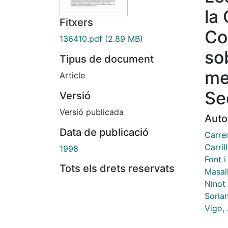
la
Fitxers
Co
136410.pdf
(2.89 MB)
so
Tipus de document
me
Article
Se
Versió
Versió publicada
Auto
Data de publicació
Carrer
Carril
1998
Font i
Tots els drets reservats
Masal
Ninot
Sorian
Vigo,