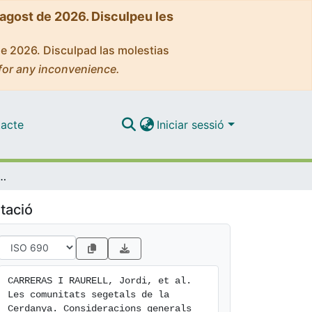
'agost de 2026. Disculpeu les
de 2026. Disculpad las molestias
for any inconvenience.
acte
Iniciar sessió
Consideracions generals sobre la vegetació medioeuropea de la classe Secalietea a Catalunya
tació
CARRERAS I RAURELL, Jordi, et al. 
Les comunitats segetals de la 
Cerdanya. Consideracions generals 