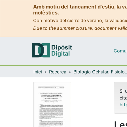
Amb motiu del tancament d'estiu, la v
molèsties.
Con motivo del cierre de verano, la valida
Due to the summer closure, document valid
Comuni
Inici
Recerca
Biologia Cel·lular, Fisiolo
Si 
cit
htt
Le