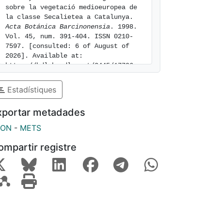
sobre la vegetació medioeuropea de 
la classe Secalietea a Catalunya. 
Acta Botánica Barcinonensia
. 1998. 
Vol. 45, num. 391-404. ISSN 0210-
7597. [consulted: 6 of August of 
2026]. Available at: 
https://hdl.handle.net/2445/17706
Estadístiques
xportar metadades
SON
-
METS
ompartir registre