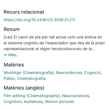
Recurs relacionat
https://doi.org/10.2436/20.3008.01.211
Resum
[cat] El canvi de pla per tall actua com una bretxa en
el sistema cognitiu de l'espectador que des de la praxi
representacional el règim tecnicodiscursiu de la
continuïtat (raccord) pretén absorbir des de la praxi
Més...
representacional. En conjunció amb les recents
Matèries
aportacions de la neurocinemàtica sobre els
mecanismes cognitius de l'espectador cinematogràfic,
Muntatge (Cinematografia)
,
Neurociències
,
Cognició
,
tracem una aproximació al tall des de la noció de
Públic
,
Cinematografia
sutura, proposada per Oudart, invocant la centralitat
Matèries (anglès)
de l'absència en la construcció de la nostra percepció
cinemàtica, per, d'aquesta manera, facultar
Film editing (Cinematography)
,
Neurosciences
,
l'emergència d'una veritable reformulació conceptual
Cognition
,
Audiences
,
Motion pictures
del tall que excedeixi la seva dimensió com a estricte