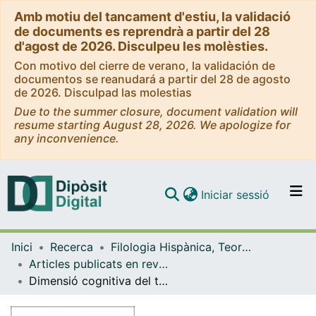
Amb motiu del tancament d'estiu, la validació
de documents es reprendrà a partir del 28
d'agost de 2026. Disculpeu les molèsties.
Con motivo del cierre de verano, la validación de
documentos se reanudará a partir del 28 de agosto
de 2026. Disculpad las molestias
Due to the summer closure, document validation will
resume starting August 28, 2026. We apologize for
any inconvenience.
(current)
Iniciar sessió
Comunitats i col·leccions
Inici
Recerca
Filologia Hispànica, Teoria de la Literatura i Comunicació
Navega per tot el DD
Articles publicats en revistes (Filologia Hispànica, Teoria de la Literatura i Comunicació)
Com publicar
Dimensió cognitiva del tall cinematogràfic
Contacte