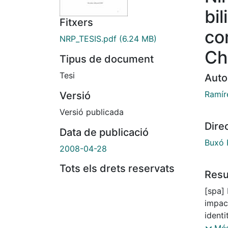
bi
Fitxers
co
NRP_TESIS.pdf
(6.24 MB)
Ch
Tipus de document
Tesi
Auto
Ramír
Versió
Versió publicada
Dire
Data de publicació
Buxó 
2008-04-28
Tots els drets reservats
Res
[spa] 
impac
identi
Estad