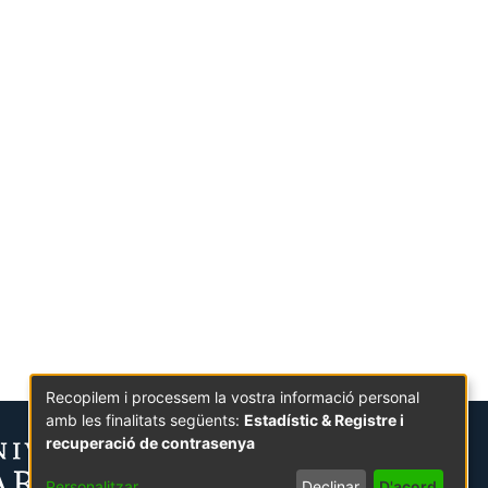
Recopilem i processem la vostra informació personal
amb les finalitats següents:
Estadístic & Registre i
recuperació de contrasenya
Personalitzar
Declinar
D'acord