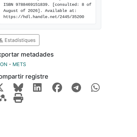
ISBN 9788469151839. [consulted: 8 of 
August of 2026]. Available at: 
https://hdl.handle.net/2445/35200
Estadístiques
xportar metadades
SON
-
METS
ompartir registre