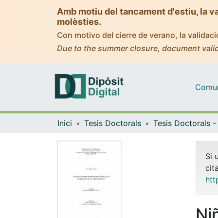
Amb motiu del tancament d'estiu, la v
molèsties.
Con motivo del cierre de verano, la valida
Due to the summer closure, document valid
Comuni
Inici
Tesis Doctorals
Si 
cit
htt
Ni