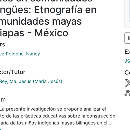
lingües: Etnografía en
munidades mayas
iapas - México
rs
E
ez Poloche, Nancy
J
ctor/Tutor
C
Rey, Ma. Jesús (Maria Jesús)
um
La presente investigación se propone analizar el
to de las prácticas educativas sobre la construcción
taria de los niños indígenas mayas bilingües en el
o de Chiapas, México. El objeto de estudio enfoca