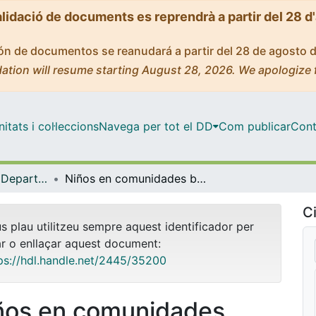
alidació de documents es reprendrà a partir del 28 d
ción de documentos se reanudará a partir del 28 de agosto 
ation will resume starting August 28, 2026. We apologize 
tats i col·leccions
Navega per tot el DD
Com publicar
Cont
Tesis Doctorals - Departament - Antropologia Cultural i Història d'Amèrica i d'Àfrica
Niños en comunidades bilingües: Etnografía en comunidades mayas Chiapas - México
Ci
us plau utilitzeu sempre aquest identificador per
ar o enllaçar aquest document:
ps://hdl.handle.net/2445/35200
ños en comunidades