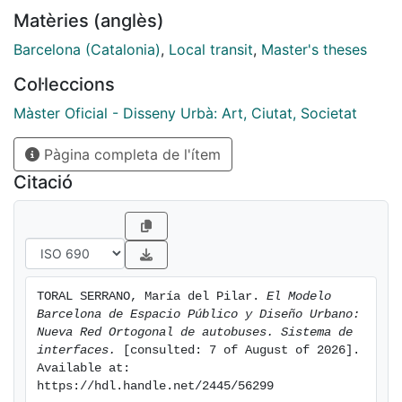
actividades
Matèries (anglès)
diarias en Barcelona. Como consecuencia, la movilidad
dentro de la ciudad ha aumentado ya que es realizada
Barcelona (Catalonia)
,
Local transit
,
Master's theses
por
Col·leccions
sus residentes y por los habitantes del entorno
metropolitano.
Màster Oficial - Disseny Urbà: Art, Ciutat, Societat
El aumento del tráfico vehicular ha provocado que los
Pàgina completa de l'ítem
viajes
en transporte público de superficie sean más largos e
Citació
ineficientes. Para mejorar el sistema de autobús de la
ciudad, a partir del 2012 el Ayuntamiento de Barcelona
y
TMB implementan la Red Ortogonal de autobuses.
Ésta se
TORAL SERRANO, María del Pilar. 
El Modelo 
va implantando por fases cada año, hasta completar
Barcelona de Espacio Público y Diseño Urbano: 
las 28
Nueva Red Ortogonal de autobuses. Sistema de 
líneas de altas prestaciones. La nueva red propone
interfaces.
 [consulted: 7 of August of 2026]. 
Available at: 
varios
https://hdl.handle.net/2445/56299
cambios, entre ellos la mejora del sistema de