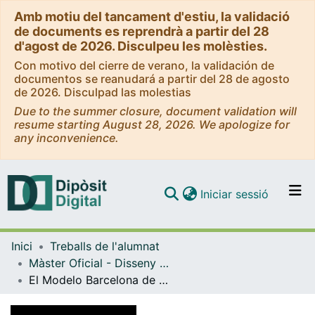
Amb motiu del tancament d'estiu, la validació
de documents es reprendrà a partir del 28
d'agost de 2026. Disculpeu les molèsties.
Con motivo del cierre de verano, la validación de
documentos se reanudará a partir del 28 de agosto
de 2026. Disculpad las molestias
Due to the summer closure, document validation will
resume starting August 28, 2026. We apologize for
any inconvenience.
(current)
Iniciar sessió
Comunitats i col·leccions
Inici
Treballs de l'alumnat
Navega per tot el DD
Màster Oficial - Disseny Urbà: Art, Ciutat, Societat
Com publicar
El Modelo Barcelona de Espacio Público y Diseño Urbano: Nueva Red Ortogonal de autobuses. Sistema de interfaces
Contacte