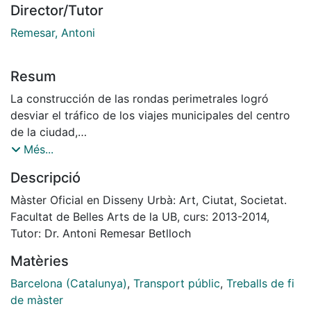
Director/Tutor
Remesar, Antoni
Resum
La construcción de las rondas perimetrales logró
desviar el tráfico de los viajes municipales del centro
de la ciudad,
pero también generó un incremento del uso del
Més...
automóvil
Descripció
privado. Este aumento se debió a que una parte de la
población cambió su residencia a las afueras de la
Màster Oficial en Disseny Urbà: Art, Ciutat, Societat.
ciudad,
Facultat de Belles Arts de la UB, curs: 2013-2014,
por la facilidad de comunicación y por el incremento
Tutor: Dr. Antoni Remesar Betlloch
del
Matèries
costo del suelo en el centro. A pesar de que esta
población
Barcelona (Catalunya)
,
Transport públic
,
Treballs de fi
ya no vive en el centro, siguen realizando sus
de màster