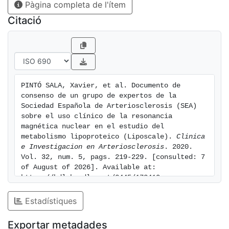
Pàgina completa de l'ítem
resonancia magnética nuclear (RMN) es una técnica
que permite un análisis detallado de la cantidad,
Citació
composición y tamaño de las lipoproteínas y
proporciona información más detallada del estado del
metabolismo lipídico y del RCV en los pacientes
dislipémicos. En este artículo un grupo de lipidólogos
de la Sociedad Española de Arteriosclerosis revisa la
PINTÓ SALA, Xavier, et al. Documento de 
evidencia existente sobre los mecanismos
consenso de un grupo de expertos de la 
aterogénicos de las partículas lipoproteicas y
Sociedad Española de Arteriosclerosis (SEA) 
describen el fundamento técnico y la interpretación de
sobre el uso clínico de la resonancia 
magnética nuclear en el estudio del 
los perfiles lipoproteicos obtenidos mediante RMN,
metabolismo lipoproteico (Liposcale). 
Clinica 
haciendo especial referencia al test disponible en
e Investigacion en Arteriosclerosis
. 2020. 
España (Liposcale®). Asimismo, se definen los
Vol. 32, num. 5, pags. 219-229. [consulted: 7 
principales perfiles de pacientes en los que dicho
of August of 2026]. Available at: 
análisis aportaría una información de mayor interés
https://hdl.handle.net/2445/173410
clínico, los cuales son: a) sospecha de discordancia
Estadístiques
entre las concentraciones de lípidos y el número de
partículas, situación frecuente en la diabetes, la
Exportar metadades
obesidad, el síndrome metabólico y la