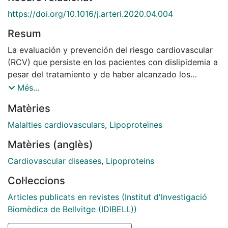
https://doi.org/10.1016/j.arteri.2020.04.004
Resum
La evaluación y prevención del riesgo cardiovascular
(RCV) que persiste en los pacientes con dislipidemia a
pesar del tratamiento y de haber alcanzado los
objetivos específicos de la concentración plasmática
Més...
de colesterol unido a lipoproteínas de baja densidad
Matèries
(c-LDL) es un reto clínico en la actualidad, y sugiere
que los biomarcadores lipídicos convencionales
Malalties cardiovasculars
,
Lipoproteïnes
resultan insuficientes para una evaluación precisa del
Matèries (anglès)
RCV. Más allá de su contenido lipídico, existen otras
características propias de las partículas lipoproteicas
Cardiovascular diseases
,
Lipoproteins
que determinan su potencial aterogénico y su
Col·leccions
influencia en el RCV. Sin embargo, dichas
características adicionales no pueden ser analizadas
Articles publicats en revistes (Institut d'lnvestigació
por las técnicas utilizadas habitualmente en los
Biomèdica de Bellvitge (IDIBELL))
laboratorios clínicos. La espectroscopia por