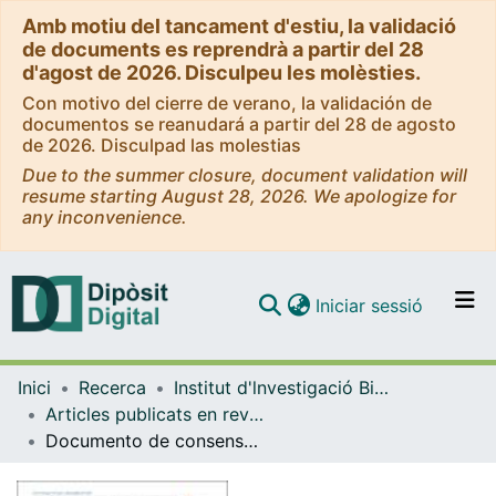
Amb motiu del tancament d'estiu, la validació
de documents es reprendrà a partir del 28
d'agost de 2026. Disculpeu les molèsties.
Con motivo del cierre de verano, la validación de
documentos se reanudará a partir del 28 de agosto
de 2026. Disculpad las molestias
Due to the summer closure, document validation will
resume starting August 28, 2026. We apologize for
any inconvenience.
(current)
Iniciar sessió
Comunitats i col·leccions
Inici
Recerca
Institut d'lnvestigació Biomèdica de Bellvitge (IDIBELL)
Navega per tot el DD
Articles publicats en revistes (Institut d'lnvestigació Biomèdica de Bellvitge (IDIBELL))
Com publicar
Documento de consenso de un grupo de expertos de la Sociedad Española de Arteriosclerosis (SEA) sobre el uso clínico de la resonancia magnética nuclear en el estudio del metabolismo lipoproteico (Liposcale)
Contacte