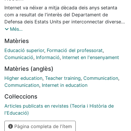
Internet va néixer a mitja dècada deis anys setanta
com a resultat de l'interès del Departament de
Defensa deis Estats Units per interconnectar diverses
xarxes per mitja de satèl·lit i radio. Es buscava
Més...
mantenir una xarxa d'informació sobre investigació
Matèries
militar. La xarxa va ser connectada inicialment a
quatre institucions acadèmiques' amb el propòsit de
Educació superior
,
Formació del professorat
,
facilitar els treballs de recerca que estaven realitzant
Comunicació
,
Informació
,
Internet en l'ensenyament
per al Departament de Defensa. De mica en mica
Matèries (anglès)
aquesta xarxa es va estendre a d'altres centres
universitaris i va esdevenir un sistema de comunicació
Higher education
,
Teacher training
,
Communication
,
i d'intercanvi d'informació entre investigadors.
Communication
,
Internet in education
Col·leccions
Articles publicats en revistes (Teoria i Història de
l'Educació)
Pàgina completa de l'ítem