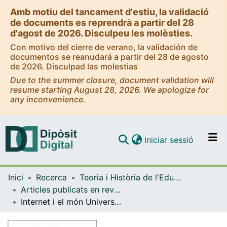
Amb motiu del tancament d'estiu, la validació
de documents es reprendrà a partir del 28
d'agost de 2026. Disculpeu les molèsties.
Con motivo del cierre de verano, la validación de
documentos se reanudará a partir del 28 de agosto
de 2026. Disculpad las molestias
Due to the summer closure, document validation will
resume starting August 28, 2026. We apologize for
any inconvenience.
(current)
Iniciar sessió
Comunitats i col·leccions
Inici
Recerca
Teoria i Història de l'Educació
Navega per tot el DD
Articles publicats en revistes (Teoria i Història de l'Educació)
Com publicar
Internet i el món Universitari
Contacte