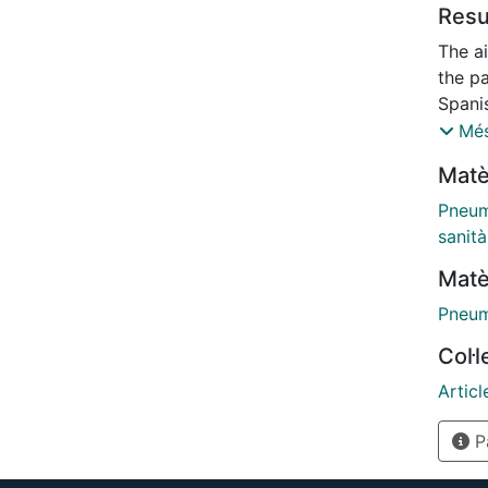
Res
The ai
the p
Spanis
and in
Més
resou
Matè
Pneum
sanità
Matè
Pneum
Col·
Articl
Pà