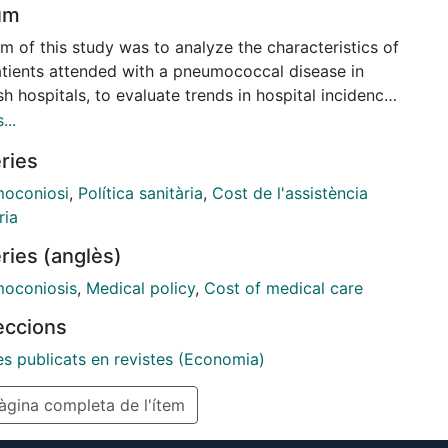
um
m of this study was to analyze the characteristics of
atients attended with a pneumococcal disease in
h hospitals, to evaluate trends in hospital incidence
-hospital mortality and to quantify patients' use of
...
rces and medical costs.
ries
oconiosi
,
Política sanitària
,
Cost de l'assistència
ria
ries (anglès)
oconiosis
,
Medical policy
,
Cost of medical care
leccions
es publicats en revistes (Economia)
gina completa de l'ítem