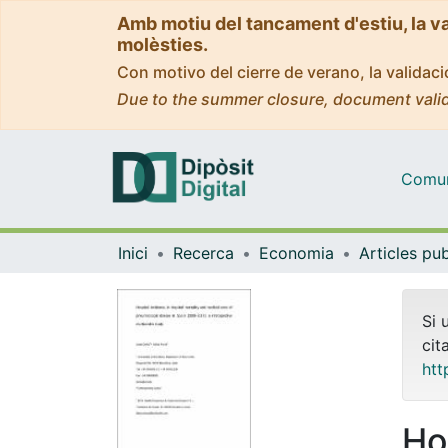
Amb motiu del tancament d'estiu, la v
molèsties.
Con motivo del cierre de verano, la valida
Due to the summer closure, document valid
Comuni
Inici
Recerca
Economia
Si 
cit
htt
Ho