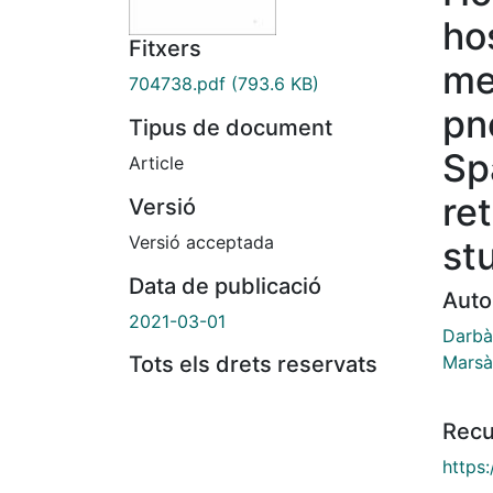
ho
Fitxers
me
704738.pdf
(793.6 KB)
pn
Tipus de document
Sp
Article
re
Versió
Versió acceptada
st
Data de publicació
Auto
2021-03-01
Darbà
Marsà,
Tots els drets reservats
Recu
https