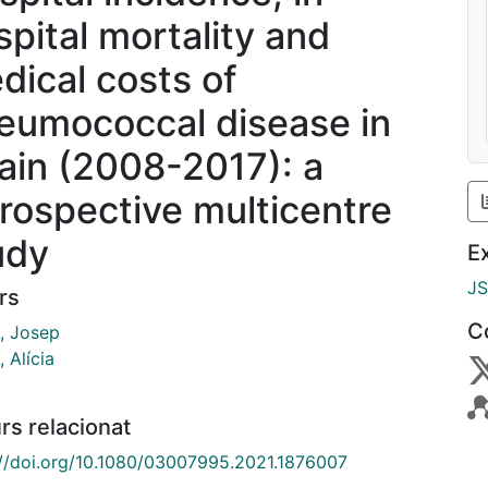
spital mortality and
dical costs of
eumococcal disease in
ain (2008-2017): a
trospective multicentre
udy
E
J
rs
C
, Josep
 Alícia
rs relacionat
://doi.org/10.1080/03007995.2021.1876007