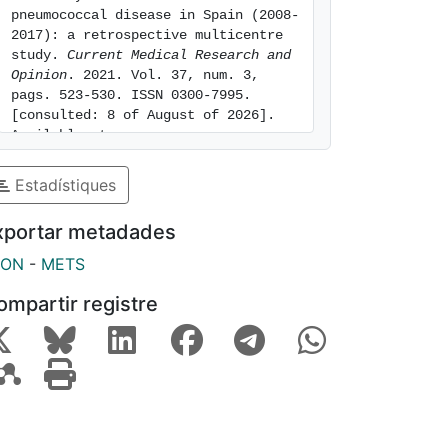
pneumococcal disease in Spain (2008-
2017): a retrospective multicentre 
study. 
Current Medical Research and 
Opinion
. 2021. Vol. 37, num. 3, 
pags. 523-530. ISSN 0300-7995. 
[consulted: 8 of August of 2026]. 
Available at: 
https://hdl.handle.net/2445/186201
Estadístiques
xportar metadades
SON
-
METS
ompartir registre