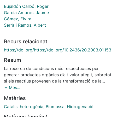
Bujaldón Carbó, Roger
Garcia Amorós, Jaume
Gómez, Elvira
Serrà i Ramos, Albert
Recurs relacionat
https://doi.org/https://doi.org/10.2436/20.2003.01.153
Resum
La recerca de condicions més respectuoses per
generar productes orgànics d’alt valor afegit, sobretot
si els reactius provenen de la transformació de la
biomassa, és un punt primordial cap a un
Més...
desenvolupament sostenible. En aquest treball
Matèries
s’explora l’obtenció d’un d’aquests derivats, la γ-
valerolactona, mitjançant la hidrogenació in situ de
Catàlisi heterogènia
,
Biomassa
,
Hidrogenació
l’àcid levulínic. Per això, s’han analitzat dos agents
Matèries (anglès)