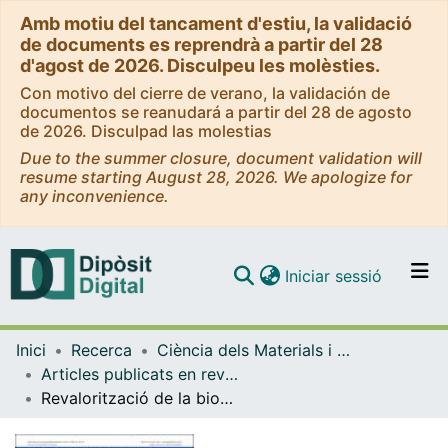
Amb motiu del tancament d'estiu, la validació
de documents es reprendrà a partir del 28
d'agost de 2026. Disculpeu les molèsties.
Con motivo del cierre de verano, la validación de
documentos se reanudará a partir del 28 de agosto
de 2026. Disculpad las molestias
Due to the summer closure, document validation will
resume starting August 28, 2026. We apologize for
any inconvenience.
(current)
Iniciar sessió
Comunitats i col·leccions
Inici
Recerca
Ciència dels Materials i Química Física
Navega per tot el DD
Articles publicats en revistes (Ciència dels Materials i Química Física)
Com publicar
Revalorització de la biomassa mitjançant fonts d’hidrogen alternatives: síntesi de la γ-valerolactona
Contacte