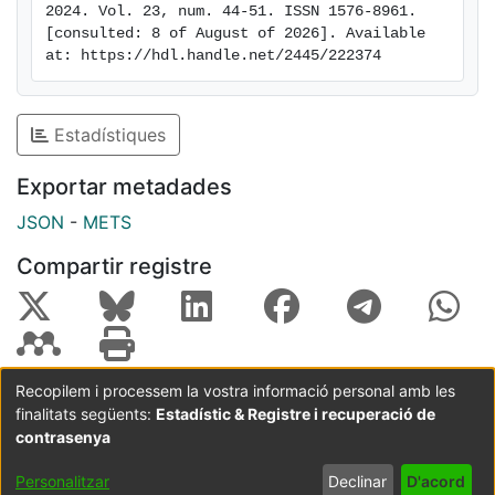
2024. Vol. 23, num. 44-51. ISSN 1576-8961. 
[consulted: 8 of August of 2026]. Available 
at: https://hdl.handle.net/2445/222374
Estadístiques
Exportar metadades
JSON
-
METS
Compartir registre
Recopilem i processem la vostra informació personal amb les
finalitats següents:
Estadístic & Registre i recuperació de
Coordinació:
CRAI UB
Avís legal
Metadades
subjectes a:
contrasenya
Configuració
Política de
Acord
Personalitzar
Declinar
D'acord
de cookies
privadesa
d'usuari