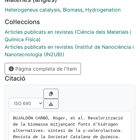
hidrogenants alternatius a l’hidrogen molecular: l’àcid
fòrmic i l’alcohol isopropílic. En un primer estadi, s’ha
Heterogeneus catalysis
,
Biomass
,
Hydrogenation
realitzat un cribratge sobre diferents catalitzadors
Col·leccions
heterogenis en què s’ha constatat la necessitat d’una
àrea específica elevada, fet que ens ha empès a
Articles publicats en revistes (Ciència dels Materials i
escollir el níquel Raney tant per la seva naturalesa com
Química Física)
per la seva accessibilitat. En un segon estadi, s’ha
Articles publicats en revistes (Institut de Nanociència i
determinat que l’isopropanol permet treballar a una
Nanotecnologia (IN2UB))
temperatura menor i invertint menys temps de reacció
Pàgina completa de l'ítem
del que ho fa l’àcid fòrmic, cosa que implica una
reducció del consum energètic. Finalment, s’observa
Citació
que la transició de medi aquós a alcohòlic encara
afavoreix més la reacció amb transformacions
properes al 100 %.
BUJALDÓN CARBÓ, Roger, et al. Revalorització 
de la biomassa mitjançant fonts d’hidrogen 
alternatives: síntesi de la γ-valerolactona. 
Revista de la Societat Catalana de Química
. 