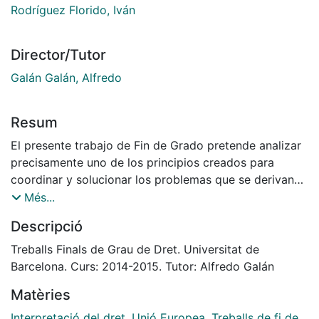
Rodríguez Florido, Iván
Director/Tutor
Galán Galán, Alfredo
Resum
El presente trabajo de Fin de Grado pretende analizar
precisamente uno de los principios creados para
coordinar y solucionar los problemas que se derivan
de la coexistencia de dos ordenamientos jurídicos: el
Més...
principio de interpretación de los Derechos nacionales
Descripció
conforme al Derecho comunitario. La integración
supranacional demanda que la aplicación del Derecho
Treballs Finals de Grau de Dret. Universitat de
Comunitario sea fiel, uniforme y extendida a
Barcelona. Curs: 2014-2015. Tutor: Alfredo Galán
todos los Estados, tres de los objetivos que
Matèries
precisamente busca asegurar el principio objeto de
estudio.
Interpretació del dret
,
Unió Europea
,
Treballs de fi de