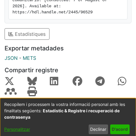
comunitario.
 [consulted: 7 of August of 
2026]. Available at: 
https://hdl.handle.net/2445/96529
Estadístiques
Exportar metadades
JSON
-
METS
Compartir registre
Recopilem i processem la vostra informació personal amb les
finalitats següents:
Estadístic & Registre i recuperació de
Coordinació:
CRAI UB
Avís legal
Metadades
subjectes a:
contrasenya
Configuració
Política de
Acord
Personalitzar
Declinar
D'acord
de cookies
privadesa
d'usuari
final