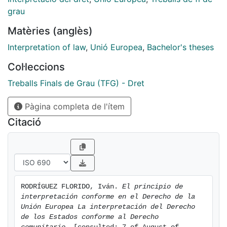
Se parte de lo abstracto a lo concreto, buscando
grau
sistematizar y sintetizar las características de un
Matèries (anglès)
principio en constante evolución. Estamos ante un
principio de construcción jurisprudencial, por ende
Interpretation of law
,
Unió Europea
,
Bachelor's theses
será del todo necesario fundamentar y sustentar toda
Col·leccions
afirmación con su reconocimiento en la jurisprudencia
comunitaria. El Tribunal de Justicia de la Unión
Treballs Finals de Grau (TFG) - Dret
Europea ha ido perfilando y matizando el alcance de
Pàgina completa de l'ítem
este principio
interpretativo, por lo que se analizará desde sus
Citació
orígenes hasta la actualidad jurídica más inmediata,
tratando de reflejar sus rasgos característicos de la
forma más acorde con su realidad.
RODRÍGUEZ FLORIDO, Iván. 
El principio de 
interpretación conforme en el Derecho de la 
Unión Europea La interpretación del Derecho 
de los Estados conforme al Derecho 