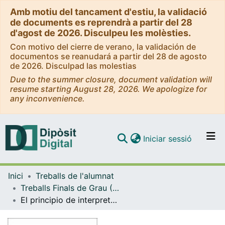
Amb motiu del tancament d'estiu, la validació
de documents es reprendrà a partir del 28
d'agost de 2026. Disculpeu les molèsties.
Con motivo del cierre de verano, la validación de
documentos se reanudará a partir del 28 de agosto
de 2026. Disculpad las molestias
Due to the summer closure, document validation will
resume starting August 28, 2026. We apologize for
any inconvenience.
(current)
Iniciar sessió
Comunitats i col·leccions
Inici
Treballs de l'alumnat
Navega per tot el DD
Treballs Finals de Grau (TFG) - Dret
Com publicar
El principio de interpretación conforme en el Derecho de la Unión Europea La interpretación del Derecho de los Estados conforme al Derecho comunitario
Contacte