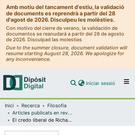
Amb motiu del tancament d'estiu, la validació
de documents es reprendrà a partir del 28
d'agost de 2026. Disculpeu les molèsties.
Con motivo del cierre de verano, la validación de
documentos se reanudará a partir del 28 de agosto
de 2026. Disculpad las molestias
Due to the summer closure, document validation will
resume starting August 28, 2026. We apologize for
any inconvenience.
(current)
Iniciar sessió
Comunitats i col·leccions
Inici
Recerca
Filosofia
Navega per tot el DD
Articles publicats en revistes (Filosofia)
Com publicar
El credo liberal de Richard Rorty. Rorty, Richard: Una ética para laicos. Buenos Aires, Katz, 2009. (Versión castellana de Luciano Padilla López a partir de Un' etica per i laici.)
Contacte