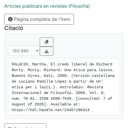
naturaleza (1979) y dos décadas más tarde de
Articles publicats en revistes (Filosofia)
Contingencia, ironía y solidaridad (1989), henos aquí
Pàgina completa de l'ítem
ante un texto en el que Rorty definiera su idea de
espiritualidad como la defensa de una democracia
Citació
liberal.
PALACIO, Martha. El credo liberal de Richard 
Rorty. Rorty, Richard: Una ética para laicos. 
Buenos Aires, Katz, 2009. (Versión castellana 
de Luciano Padilla López a partir de Un' 
etica per i laici.). 
Astrolabio. Revista 
Internacional de Filosofía
. 2009. Vol. 8, 
num. 78-81. ISSN 1699-7549. [consulted: 7 of 
August of 2026]. Available at: 
https://hdl.handle.net/2445/196314