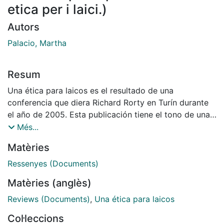
etica per i laici.)
Autors
Palacio, Martha
Resum
Una ética para laicos es el resultado de una
conferencia que diera Richard Rorty en Turín durante
el año de 2005. Esta publicación tiene el tono de una
conversación amistosa. G. Vattimo introduce a R.
Més...
Rorty, éste expone, luego hay un breve intercambio de
Matèries
preguntas y respuestas entre los asistentes y
finalmente las últimas intervenciones vuelven al
Ressenyes (Documents)
tándem Vattimo-Rorty -recordemos que en 2002 se
Matèries (anglès)
habían reunido para abordar el tema de El Futuro de la
religión (2005). El libro aparece ahora como texto
Reviews (Documents)
,
Una ética para laicos
póstumo del amante de las orquídeas silvestres. A 30
Col·leccions
años de haber publicado La filosofía y el espejo de la