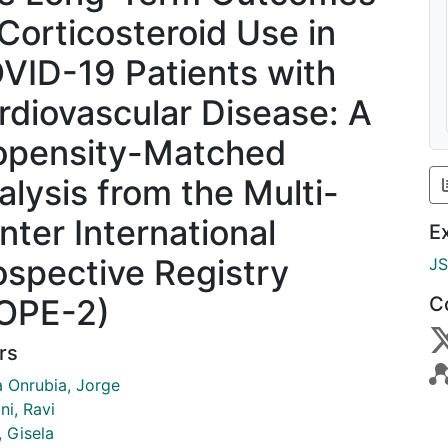
 Corticosteroid Use in
VID-19 Patients with
rdiovascular Disease: A
opensity-Matched
alysis from the Multi-
nter International
E
ospective Registry
J
OPE-2)
C
rs
a Onrubia, Jorge
ni, Ravi
, Gisela