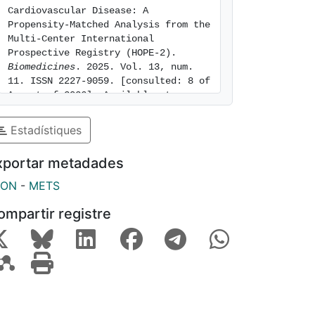
Cardiovascular Disease: A 
Propensity-Matched Analysis from the 
Multi-Center International 
Prospective Registry (HOPE-2). 
Biomedicines
. 2025. Vol. 13, num. 
11. ISSN 2227-9059. [consulted: 8 of 
August of 2026]. Available at: 
https://hdl.handle.net/2445/224970
Estadístiques
xportar metadades
SON
-
METS
ompartir registre