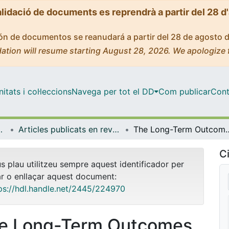
alidació de documents es reprendrà a partir del 28 d
ción de documentos se reanudará a partir del 28 de agosto 
ation will resume starting August 28, 2026. We apologize 
tats i col·leccions
Navega per tot el DD
Com publicar
Cont
de Bellvitge (IDIBELL)
Articles publicats en revistes (Institut d'lnvestigació Biomèdica de Bellvitge (IDIBELL))
The Long-Term Outcomes of Corticosteroid Use in COVID-19 Patients with Cardiovascular Disease: A Prope
Ci
us plau utilitzeu sempre aquest identificador per
ar o enllaçar aquest document:
ps://hdl.handle.net/2445/224970
e Long-Term Outcomes