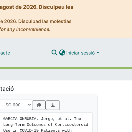
'agost de 2026. Disculpeu les
de 2026. Disculpad las molestias
for any inconvenience.
acte
Iniciar sessió
nsity-Matched Analysis from the Multi-Center International Prospective Registry (HOPE-2)
tació
GARCIA ONRUBIA, Jorge, et al. The 
Long-Term Outcomes of Corticosteroid 
Use in COVID-19 Patients with 