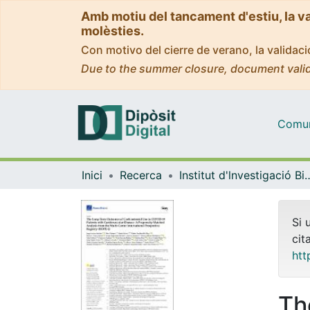
Amb motiu del tancament d'estiu, la v
molèsties.
Con motivo del cierre de verano, la valida
Due to the summer closure, document valid
Comuni
Inici
Recerca
Institut d'lnvestigació Biomèdica 
Si 
cit
htt
Th