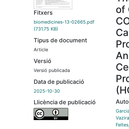
of
Fitxers
CO
biomedicines-13-02665.pdf
(731.75 KB)
Ca
Tipus de document
Pr
Article
An
Versió
Ce
Versió publicada
Pr
Data de publicació
(H
2025-10-30
Auto
Llicència de publicació
Garci
Vazira
Feltes