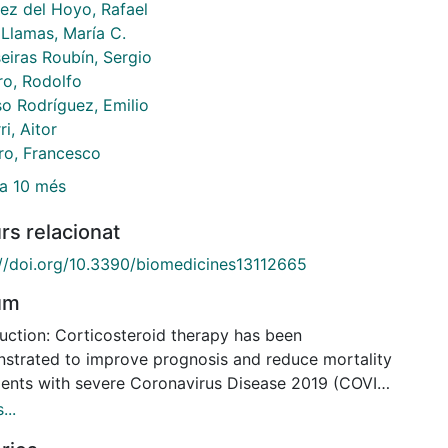
ez del Hoyo, Rafael
 Llamas, María C.
eiras Roubín, Sergio
o, Rodolfo
so Rodríguez, Emilio
ri, Aitor
ro, Francesco
a 10 més
rs relacionat
://doi.org/10.3390/biomedicines13112665
um
duction: Corticosteroid therapy has been
strated to improve prognosis and reduce mortality
tients with severe Coronavirus Disease 2019 (COVID-
nfection by attenuating the exaggerated inflammatory
...
se that emerges in the late phase of infection.