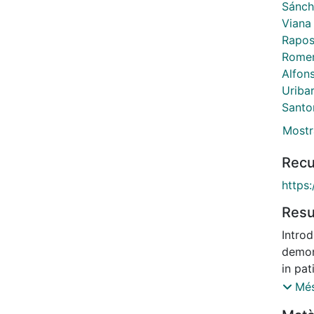
Sánch
Viana
Rapos
Romer
Alfon
Uribar
Santo
Mostr
Recu
https
Res
Intro
demon
in pa
19) i
Més
respon