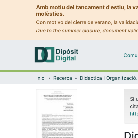
Amb motiu del tancament d'estiu, la v
molèsties.
Con motivo del cierre de verano, la valida
Due to the summer closure, document valid
Comuni
Inici
Recerca
Didàctica i Org
Si 
cit
htt
Di