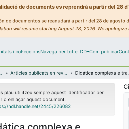
alidació de documents es reprendrà a partir del 28 d
ción de documentos se reanudará a partir del 28 de agosto 
ation will resume starting August 28, 2026. We apologize 
tats i col·leccions
Navega per tot el DD
Com publicar
Cont
anització Educativa
Articles publicats en revistes (Didàctica i Organització Educativa)
Didática complexa e transdisciplinar: Uma
Ci
us plau utilitzeu sempre aquest identificador per
ar o enllaçar aquest document:
ps://hdl.handle.net/2445/226082
dática complexa e