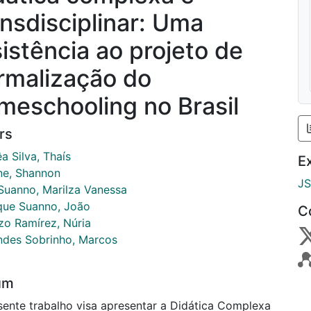
ansdisciplinar: Uma
sistência ao projeto de
rmalização do
meschooling no Brasil
rs
a Silva, Thaís
E
ne, Shannon
J
Suanno, Marilza Vanessa
que Suanno, João
C
zo Ramírez, Núria
ndes Sobrinho, Marcos
um
sente trabalho visa apresentar a Didática Complexa