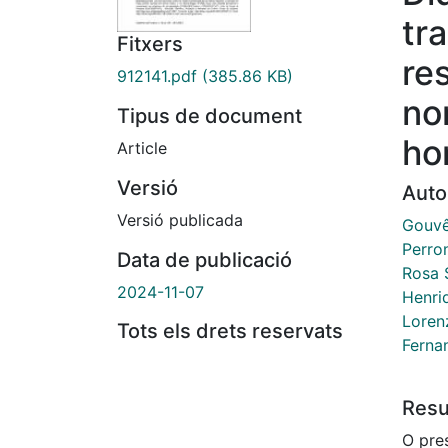
tr
Fitxers
re
912141.pdf
(385.86 KB)
no
Tipus de document
ho
Article
Versió
Auto
Versió publicada
Gouvê
Perro
Data de publicació
Rosa 
2024-11-07
Henri
Loren
Tots els drets reservats
Ferna
Res
O pre