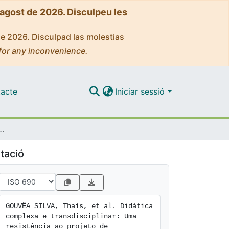
'agost de 2026. Disculpeu les
de 2026. Disculpad las molestias
for any inconvenience.
acte
Iniciar sessió
 resistência ao projeto de normalização do homeschooling no Brasil
tació
GOUVÊA SILVA, Thaís, et al. Didática 
complexa e transdisciplinar: Uma 
resistência ao projeto de 