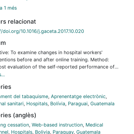
a 1 més
rs relacionat
//doi.org/10.1016/j.gaceta.2017.10.020
um
tive: To examine changes in hospital workers'
entions before and after online training. Method:
ost evaluation of the self-reported performance of
A's by hospital workers from the three organizations
...
ed. We assessed individual, behavioural, and
ries
sational-level factors through a questionnaire that
ded 43 items (0 = none to 10 = most possible)
ament del tabaquisme
,
Aprenentatge electrònic
,
eted before and 6 months after the training.
al sanitari
,
Hospitals
,
Bolívia
,
Paraguai
,
Guatemala
ns and interquartile ranges were calculated. To
ries (anglès)
ne changes, the non-parametric test for paired data
xon) was used. Results: 202 professionals (76 in
ng cessation
,
Web-based instruction
,
Medical
a, 79 in Guatemala, and 47 in Paraguay) finished the
nnel
,
Hospitals
,
Bolivia
,
Paraguay
,
Guatemala