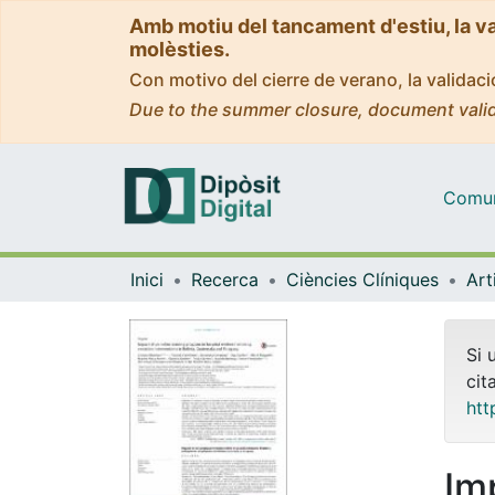
Amb motiu del tancament d'estiu, la v
molèsties.
Con motivo del cierre de verano, la valida
Due to the summer closure, document valid
Comuni
Inici
Recerca
Ciències Clíniques
Si 
cit
htt
Im