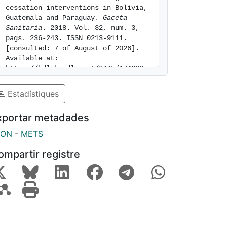
cessation interventions in Bolivia, 
Guatemala and Paraguay. 
Gaceta 
Sanitaria
. 2018. Vol. 32, num. 3, 
pags. 236-243. ISSN 0213-9111. 
[consulted: 7 of August of 2026]. 
Available at: 
https://hdl.handle.net/2445/174200
Estadístiques
xportar metadades
SON
-
METS
ompartir registre