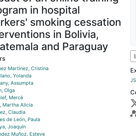
ogram in hospital
rkers' smoking cessation
erventions in Bolivia,
atemala and Paraguay
rs
ez Martínez, Cristina
E
llano, Yolanda
J
ny, Assumpta
n, Olga
C
lef, Mercè
, Martha Alicia
ez, Claudia
es de León, Paula
ya, Joaquín
ndez Muñoz, Esteve