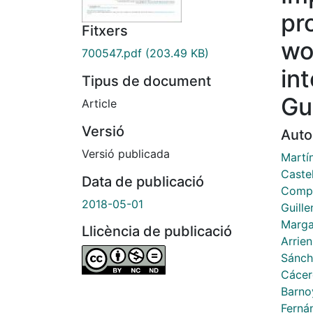
pr
Fitxers
wo
700547.pdf
(203.49 KB)
int
Tipus de document
Gu
Article
Versió
Auto
Versió publicada
Martín
Caste
Data de publicació
Compa
2018-05-01
Guille
Marga
Llicència de publicació
Arrien
Sánch
Cácer
Barno
Ferná