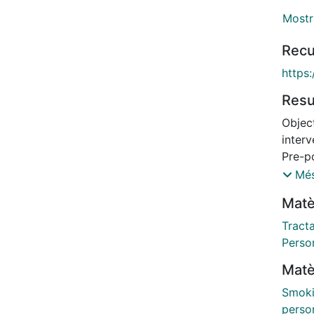
Mostr
Recu
https:
Res
Objec
interv
Pre-p
the 5
Més
involv
Matè
organi
inclu
Tract
compl
Person
Media
Matè
exami
(Wilco
Smoki
Bolivi
perso