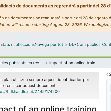
alidació de documents es reprendrà a partir del 28 d
ción de documentos se reanudará a partir del 28 de agosto 
ation will resume starting August 28, 2026. We apologize 
tats i col·leccions
Navega per tot el DD
Com publicar
Cont
Articles publicats en revistes (Ciències Clíniques)
Impact of an online training program in hospital workers' smoking cessation interventions in Bolivia, Guatemala and Paraguay
Ci
us plau utilitzeu sempre aquest identificador per
ar o enllaçar aquest document:
ps://hdl.handle.net/2445/174200
pact of an online training