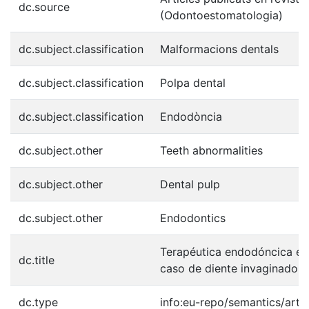
dc.source
(Odontoestomatologia)
dc.subject.classification
Malformacions dentals
dc.subject.classification
Polpa dental
dc.subject.classification
Endodòncia
dc.subject.other
Teeth abnormalities
dc.subject.other
Dental pulp
dc.subject.other
Endodontics
Terapéutica endodóncica en
dc.title
caso de diente invaginado
dc.type
info:eu-repo/semantics/artic