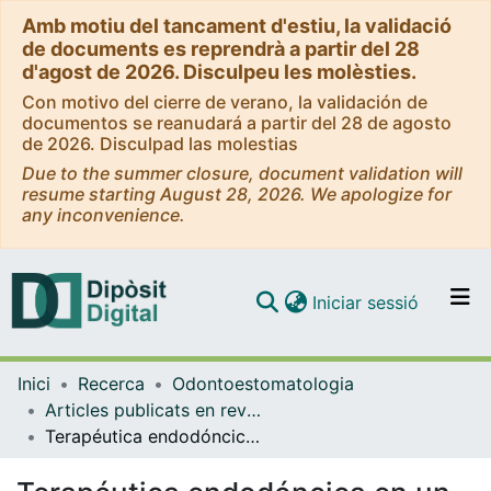
Amb motiu del tancament d'estiu, la validació
de documents es reprendrà a partir del 28
d'agost de 2026. Disculpeu les molèsties.
Con motivo del cierre de verano, la validación de
documentos se reanudará a partir del 28 de agosto
de 2026. Disculpad las molestias
Due to the summer closure, document validation will
resume starting August 28, 2026. We apologize for
any inconvenience.
(current)
Iniciar sessió
Comunitats i col·leccions
Inici
Recerca
Odontoestomatologia
Navega per tot el DD
Articles publicats en revistes (Odontoestomatologia)
Com publicar
Terapéutica endodóncica en un caso de diente invaginado
Contacte