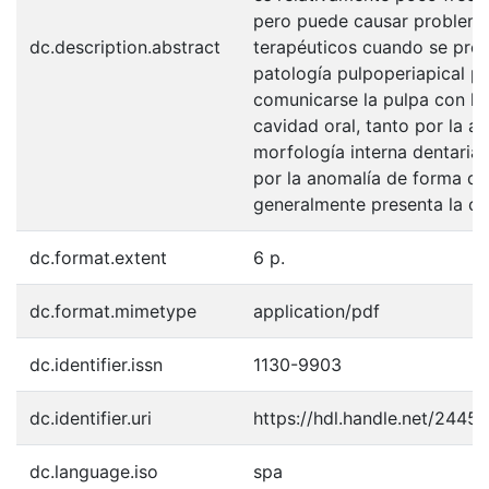
pero puede causar problem
dc.description.abstract
terapéuticos cuando se pre
patología pulpoperiapical p
comunicarse la pulpa con la
cavidad oral, tanto por la a
morfología interna dentaria
por la anomalía de forma qu
generalmente presenta la co
dc.format.extent
6 p.
dc.format.mimetype
application/pdf
dc.identifier.issn
1130-9903
dc.identifier.uri
https://hdl.handle.net/2445
dc.language.iso
spa