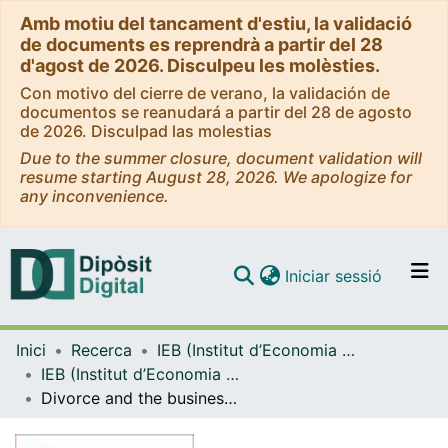
Amb motiu del tancament d'estiu, la validació
de documents es reprendrà a partir del 28
d'agost de 2026. Disculpeu les molèsties.
Con motivo del cierre de verano, la validación de
documentos se reanudará a partir del 28 de agosto
de 2026. Disculpad las molestias
Due to the summer closure, document validation will
resume starting August 28, 2026. We apologize for
any inconvenience.
(current)
Iniciar sessió
Comunitats i col·leccions
Inici
Recerca
IEB (Institut d’Economia de Barcelona)
Navega per tot el DD
IEB (Institut d’Economia de Barcelona) – Working Papers
Com publicar
Divorce and the business cycle: a cross-country analysis
Contacte