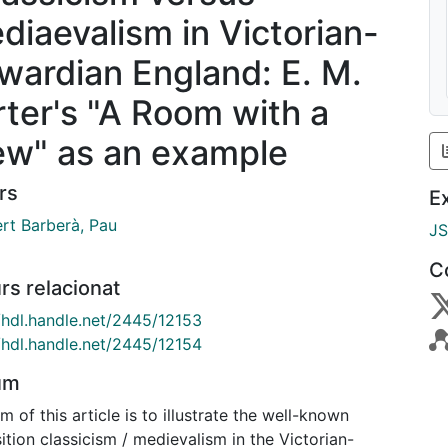
diaevalism in Victorian-
wardian England: E. M.
rter's "A Room with a
ew" as an example
rs
E
ert Barberà, Pau
J
C
rs relacionat
//hdl.handle.net/2445/12153
//hdl.handle.net/2445/12154
um
m of this article is to illustrate the well-known
tion classicism / medievalism in the Victorian-