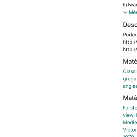
Edwar
A Roo
Més
Classi
Desc
meanin
Roman
Podeu 
http:/
http:
Matè
Class
grega
angle
Matè
Forst
view
,
Medie
Victor