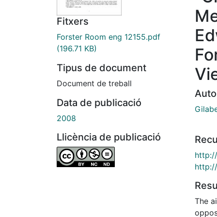
Me
Fitxers
Ed
Forster Room eng 12155.pdf
(196.71 KB)
Fo
Tipus de document
Vi
Document de treball
Auto
Data de publicació
Gilab
2008
Llicència de publicació
Recu
http:
http:
Res
The ai
opposi