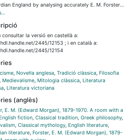
dian England by analysing accurately E. M. Forster's
m with a View from the point of view of the
...
cal Tradition and, therefore, focusing on both the
ripció
g and significance of all its classical -Greek and
- references.
consultar la versió en castellà a:
/hdl.handle.net/2445/12153 ; i en català a:
//hdl.handle.net/2445/12154
ries
icisme
,
Novel·la anglesa
,
Tradició clàssica
,
Filosofia
,
Medievalisme
,
Mitologia clàssica
,
Literatura
sa
,
Literatura victoriana
ries (anglès)
er, E. M. (Edward Morgan), 1879-1970. A room with a
English fiction
,
Classical tradition
,
Greek philosophy
,
valism
,
Classical mythology
,
English literature
,
ian literature
,
Forster, E. M. (Edward Morgan), 1879-