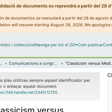
alidació de documents es reprendrà a partir del 28 d
ción de documentos se reanudará a partir del 28 de agosto 
ation will resume starting August 28, 2026. We apologize 
tats i col·leccions
Navega per tot el DD
Com publicar
Cont
ica, Romànica i Semítica
Comunicacions a congressos (Filologia Clàssica, Romànica i Semítica)
"Classicism versus Mediaevalism in Victoria
Ci
us plau utilitzeu sempre aquest identificador per
ar o enllaçar aquest document:
ps://hdl.handle.net/2445/12155
lassicism versus