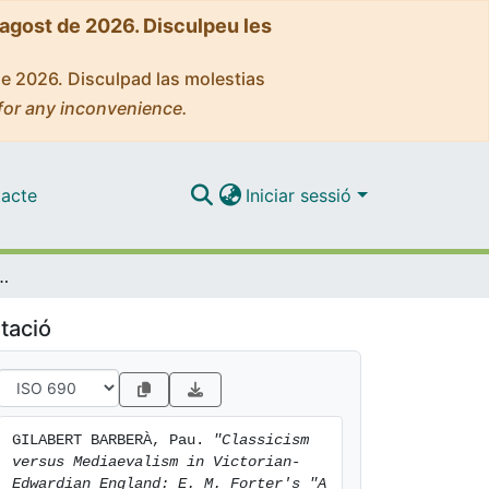
'agost de 2026. Disculpeu les
de 2026. Disculpad las molestias
for any inconvenience.
acte
Iniciar sessió
n-Edwardian England: E. M. Forter's "A Room with a View" as an example
tació
GILABERT BARBERÀ, Pau. 
"Classicism 
versus Mediaevalism in Victorian-
Edwardian England: E. M. Forter's "A 