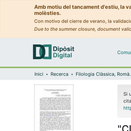
Amb motiu del tancament d'estiu, la v
molèsties.
Con motivo del cierre de verano, la valida
Due to the summer closure, document valid
Comuni
Inici
Recerca
Filologia Clàss
Si 
cit
htt
"C