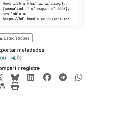
Room with a View" as an example.
[consulted: 7 of August of 2026]. 
Available at: 
https://hdl.handle.net/2445/12155
Estadístiques
xportar metadades
SON
-
METS
ompartir registre