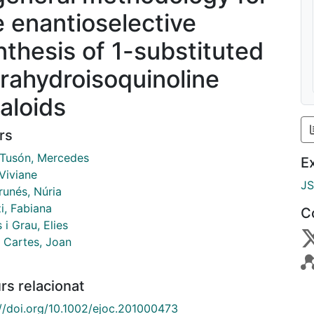
e enantioselective
nthesis of 1-substituted
trahydroisoquinoline
kaloids
rs
Tusón, Mercedes
E
 Viviane
J
runés, Núria
i, Fabiana
C
 i Grau, Elies
 Cartes, Joan
rs relacionat
://doi.org/10.1002/ejoc.201000473