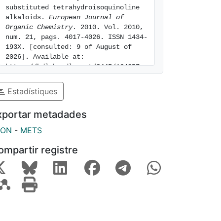
substituted tetrahydroisoquinoline 
alkaloids. 
European Journal of 
Organic Chemistry
. 2010. Vol. 2010, 
num. 21, pags. 4017-4026. ISSN 1434-
193X. [consulted: 9 of August of 
2026]. Available at: 
https://hdl.handle.net/2445/164357
Estadístiques
xportar metadades
SON
-
METS
ompartir registre