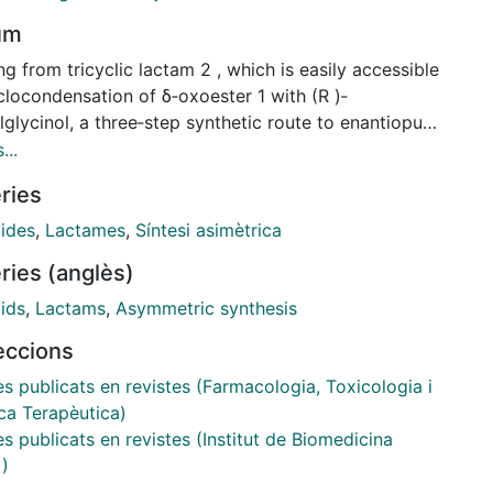
um
ng from tricyclic lactam 2 , which is easily accessible
clocondensation of δ‐oxoester 1 with (R )‐
glycinol, a three‐step synthetic route to enantiopure
tituted tetrahydroisoquinolines, including 1‐alkyl‐, 1‐
...
 and 1‐benzyltetrahydroisoquinoline alkaloids, as well
ries
 tricyclic alkaloid (-)‐crispine A, has been
ped. The key step is a stereoselective α‐
oides
,
Lactames
,
Síntesi asimètrica
alkylation reaction using the appropriate Grignard
ries (anglès)
nt.
ids
,
Lactams
,
Asymmetric synthesis
leccions
es publicats en revistes (Farmacologia, Toxicologia i
ca Terapèutica)
es publicats en revistes (Institut de Biomedicina
))