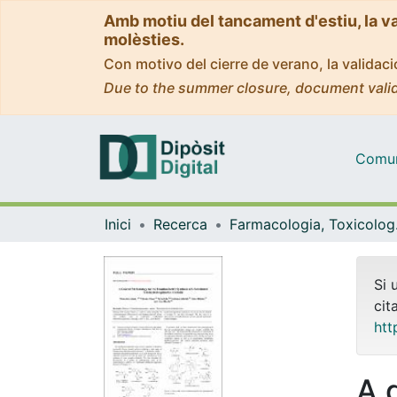
Amb motiu del tancament d'estiu, la v
molèsties.
Con motivo del cierre de verano, la valida
Due to the summer closure, document valid
Comuni
Inici
Recerca
Farmaco
Si 
cit
htt
A 