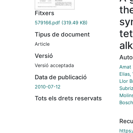
th
Fitxers
sy
579166.pdf
(319.49 KB)
te
Tipus de document
al
Article
Versió
Auto
Versió acceptada
Amat 
Elias,
Data de publicació
Llor B
2010-07-12
Subriz
Molins
Tots els drets reservats
Bosch
Recu
https