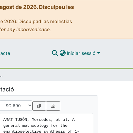
'agost de 2026. Disculpeu les
de 2026. Disculpad las molestias
for any inconvenience.
acte
Iniciar sessió
antioselective synthesis of 1-substituted tetrahydroisoquinoline alkaloids
tació
AMAT TUSÓN, Mercedes, et al. A 
general methodology for the 
enantioselective synthesis of 1-