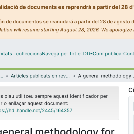
alidació de documents es reprendrà a partir del 28 d
ción de documentos se reanudará a partir del 28 de agosto 
ation will resume starting August 28, 2026. We apologize 
tats i col·leccions
Navega per tot el DD
Com publicar
Cont
logia, Toxicologia i Química Terapèutica
Articles publicats en revistes (Farmacologia, Toxicologia i Química Terapèutica)
A general methodology for the en
Ci
us plau utilitzeu sempre aquest identificador per
ar o enllaçar aquest document:
ps://hdl.handle.net/2445/164357
general methodology for