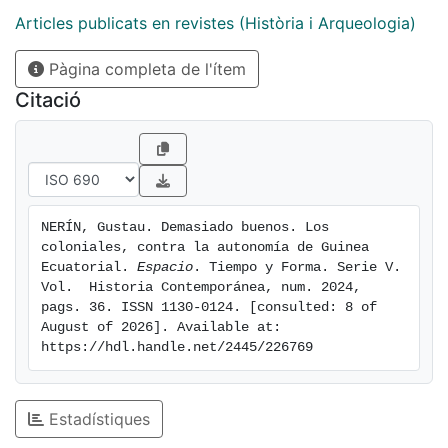
que se consideraba «excesiva» bondad de las
Articles publicats en revistes (Història i Arqueologia)
políticas coloniales.
Pàgina completa de l'ítem
[eng] This article tries to analyse how colonialists
present in Guinea perceived the decolonization
Citació
policies promoted by the Franco regime. Through the
consultation of primary bibliographic sources, press
and archives, the aim is to verify the credibility of
Franco’s colonial discourse among the colonists
between 1963 and 1968, as well as their objections to
NERÍN, Gustau. Demasiado buenos. Los 
autonomy. In the colonialist circles of Spanish Guinea
coloniales, contra la autonomía de Guinea 
there never was full confidence in the supposed
Ecuatorial. 
Espacio
. Tiempo y Forma. Serie V. 
Spanish-Guinean brotherhood proclaimed by the
Vol.  Historia Contemporánea, num. 2024, 
pags. 36. ISSN 1130-0124. [consulted: 8 of 
institutions. On the contrary: there was severe criticism
August of 2026]. Available at: 
of the supposed haste of independence, but also of
https://hdl.handle.net/2445/226769
what was considered «excessive» goodness of
colonial policies.
Estadístiques