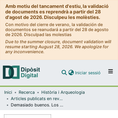
Amb motiu del tancament d'estiu, la validació
de documents es reprendrà a partir del 28
d'agost de 2026. Disculpeu les molèsties.
Con motivo del cierre de verano, la validación de
documentos se reanudará a partir del 28 de agosto
de 2026. Disculpad las molestias
Due to the summer closure, document validation will
resume starting August 28, 2026. We apologize for
any inconvenience.
(current)
Iniciar sessió
Comunitats i col·leccions
Inici
Recerca
Història i Arqueologia
Navega per tot el DD
Articles publicats en revistes (Història i Arqueologia)
Com publicar
Demasiado buenos. Los coloniales, contra la autonomía de Guinea Ecuatorial
Contacte