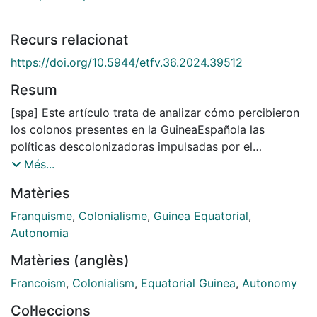
Recurs relacionat
https://doi.org/10.5944/etfv.36.2024.39512
Resum
[spa] Este artículo trata de analizar cómo percibieron
los colonos presentes en la GuineaEspañola las
políticas descolonizadoras impulsadas por el
franquismo. A travésde la consulta de fuentes
Més...
primarias bibliográficas, de prensa y de archivo, se
Matèries
tratade verificar la credibilidad del discurso colonial
franquista entre los colonos, entre1963 y 1968, así
Franquisme
,
Colonialisme
,
Guinea Equatorial
,
como sus objeciones respecto a la Autonomía. En
Autonomia
ambientescolonialistas de la Guinea Española jamás
Matèries (anglès)
hubo plena confianza en la supuestahermandad
hispano-guineana proclamada por las instituciones.
Francoism
,
Colonialism
,
Equatorial Guinea
,
Autonomy
Por el contrario: hubo críticas severas a la supuesta
Col·leccions
precipitación de la independencia, pero tambiéna lo