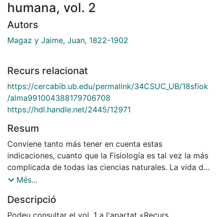
humana, vol. 2
Autors
Magaz y Jaime, Juan, 1822-1902
Recurs relacionat
https://cercabib.ub.edu/permalink/34CSUC_UB/18sfiok
/alma991004388179706708
https://hdl.handle.net/2445/12971
Resum
Conviene tanto más tener en cuenta estas
indicaciones, cuanto que la Fisiología es tal vez la más
complicada de todas las ciencias naturales. La vida del
organismo no es posible sin el concurso de fuerzas
Més...
muy distintas, y para analizarlas es preciso poner á
Descripció
contribucion todos los datos de la Mecánica, de la
Física, de la Química, ademas de los que suministra el
Podeu consultar el vol. 1 a l'apartat «Recurs