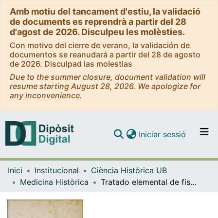
Amb motiu del tancament d'estiu, la validació
de documents es reprendrà a partir del 28
d'agost de 2026. Disculpeu les molèsties.
Con motivo del cierre de verano, la validación de
documentos se reanudará a partir del 28 de agosto
de 2026. Disculpad las molestias
Due to the summer closure, document validation will
resume starting August 28, 2026. We apologize for
any inconvenience.
(current)
Iniciar sessió
Comunitats i col·leccions
Inici
Institucional
Ciència Històrica UB
Navega per tot el DD
Medicina Històrica
Tratado elemental de fisiología humana, vol. 2
Com publicar
Contacte