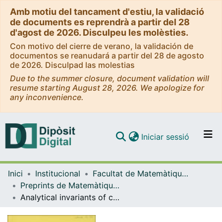
Amb motiu del tancament d'estiu, la validació
de documents es reprendrà a partir del 28
d'agost de 2026. Disculpeu les molèsties.
Con motivo del cierre de verano, la validación de
documentos se reanudará a partir del 28 de agosto
de 2026. Disculpad las molestias
Due to the summer closure, document validation will
resume starting August 28, 2026. We apologize for
any inconvenience.
(current)
Iniciar sessió
Comunitats i col·leccions
Inici
Institucional
Facultat de Matemàtiques i Informàtica
Navega per tot el DD
Preprints de Matemàtiques - Mathematics Preprint Series
Com publicar
Analytical invariants of conformal transformations : a dynamical system approach
Contacte