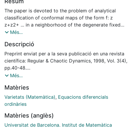
Resum
The paper is devoted to the problem of analytical
classification of conformal maps of the form f: z
z+z2+ ... in a neighborhood of the degenerate fixed
point z=0. It is shown that the analytical invariants,
Més...
constructed in the works of Voronin and Ecalle, may
Descripció
be considered as a measure of splitting for stable and
unstable (semi-)invariant foliations associated with the
Preprint enviat per a la seva publicació en una revista
fixed point. This splitting is exponentially small with
científica: Regular & Chaotic Dynamics, 1998, Vol. 3(4),
respect to the distance to the fixed point.
pp.40-48.
[https://doi.org/10.1070/RD1998v003n04ABEH000091]
Més...
Matèries
Varietats (Matemàtica)
,
Equacions diferencials
ordinàries
Matèries (anglès)
Universitat de Barcelona. Institut de Matemàtica