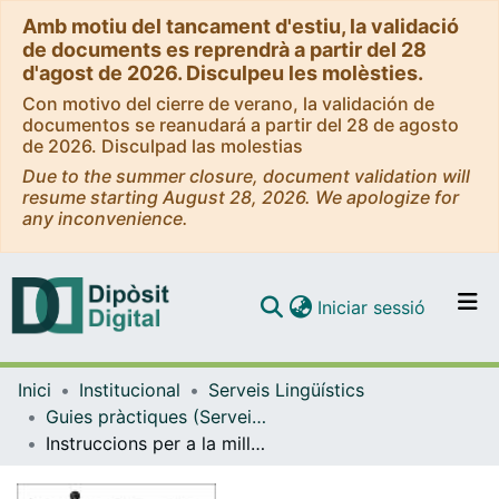
Amb motiu del tancament d'estiu, la validació
de documents es reprendrà a partir del 28
d'agost de 2026. Disculpeu les molèsties.
Con motivo del cierre de verano, la validación de
documentos se reanudará a partir del 28 de agosto
de 2026. Disculpad las molestias
Due to the summer closure, document validation will
resume starting August 28, 2026. We apologize for
any inconvenience.
(current)
Iniciar sessió
Comunitats i col·leccions
Inici
Institucional
Serveis Lingüístics
Navega per tot el DD
Guies pràctiques (Serveis Lingüístics)
Com publicar
Instruccions per a la millora de les traduccions automàtiques
Contacte