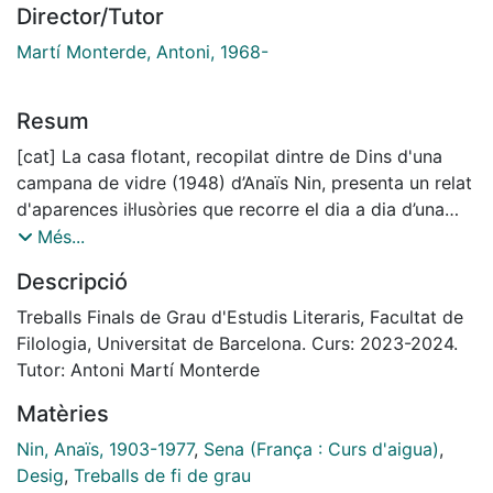
Director/Tutor
Martí Monterde, Antoni, 1968-
Resum
[cat] La casa flotant, recopilat dintre de Dins d'una
campana de vidre (1948) d’Anaïs Nin, presenta un relat
d'aparences il·lusòries que recorre el dia a dia d’una
dona que habita en una barcassa situada al Sena, a
Més...
París. La protagonista, de nom desconegut, adopta la
Descripció
figura del flâneur per a transitar per diversos indrets
de la ciutat, centrant-se en l’exploració del desig
Treballs Finals de Grau d'Estudis Literaris, Facultat de
oníric que li proporciona les ondulacions de l’aigua
Filologia, Universitat de Barcelona. Curs: 2023-2024.
dins de la barcassa. En aquest treball,
Tutor: Antoni Martí Monterde
l’interès radica en comprendre la ciutat com un signe,
Matèries
gest que serà acompanyat per la
problematització que ofereixen diferents textos de
Nin, Anaïs, 1903-1977
,
Sena (França : Curs d'aigua)
,
Benjamin, Simmel, Barthes, entre altres
Desig
,
Treballs de fi de grau