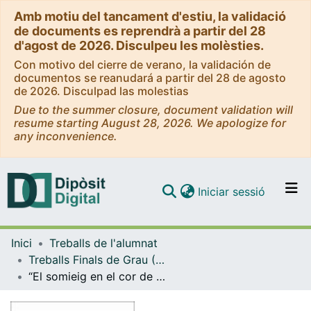
Amb motiu del tancament d'estiu, la validació
de documents es reprendrà a partir del 28
d'agost de 2026. Disculpeu les molèsties.
Con motivo del cierre de verano, la validación de
documentos se reanudará a partir del 28 de agosto
de 2026. Disculpad las molestias
Due to the summer closure, document validation will
resume starting August 28, 2026. We apologize for
any inconvenience.
(current)
Iniciar sessió
Comunitats i col·leccions
Inici
Treballs de l'alumnat
Navega per tot el DD
Treballs Finals de Grau (TFG) - Estudis Literaris
Com publicar
“El somieig en el cor de París”: La imatgeria espacial de la ciutat a l'univers narratiu de La casa flotant d’Anaïs Nin
Contacte