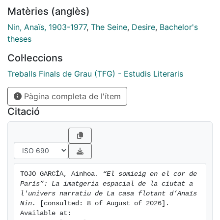
pensadors. En essència, es vol desplegar una
Matèries (anglès)
articulació sobre les imatges dels límits de la
ciutat i, en aquest sentit, crear una lectura possible de
Nin, Anaïs, 1903-1977
,
The Seine
,
Desire
,
Bachelor's
l’univers fictici que evoca Anaïs Nin.
theses
Col·leccions
Treballs Finals de Grau (TFG) - Estudis Literaris
Pàgina completa de l'ítem
Citació
TOJO GARCÍA, Ainhoa. 
“El somieig en el cor de 
París”: La imatgeria espacial de la ciutat a 
l'univers narratiu de La casa flotant d’Anaïs 
Nin.
 [consulted: 8 of August of 2026]. 
Available at: 