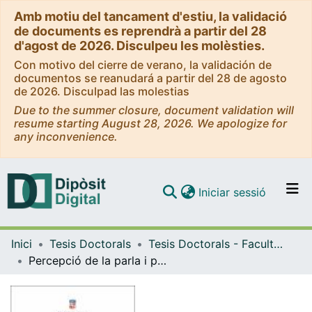
Amb motiu del tancament d'estiu, la validació
de documents es reprendrà a partir del 28
d'agost de 2026. Disculpeu les molèsties.
Con motivo del cierre de verano, la validación de
documentos se reanudará a partir del 28 de agosto
de 2026. Disculpad las molestias
Due to the summer closure, document validation will
resume starting August 28, 2026. We apologize for
any inconvenience.
(current)
Iniciar sessió
Comunitats i col·leccions
Inici
Tesis Doctorals
Tesis Doctorals - Facultat - Educació
Navega per tot el DD
Percepció de la parla i parla infantil
Com publicar
Contacte