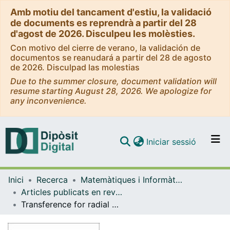
Amb motiu del tancament d'estiu, la validació
de documents es reprendrà a partir del 28
d'agost de 2026. Disculpeu les molèsties.
Con motivo del cierre de verano, la validación de
documentos se reanudará a partir del 28 de agosto
de 2026. Disculpad las molestias
Due to the summer closure, document validation will
resume starting August 28, 2026. We apologize for
any inconvenience.
(current)
Iniciar sessió
Comunitats i col·leccions
Inici
Recerca
Matemàtiques i Informàtica
Navega per tot el DD
Articles publicats en revistes (Matemàtiques i Informàtica)
Com publicar
Transference for radial multipliers and dimension free estimates
Contacte