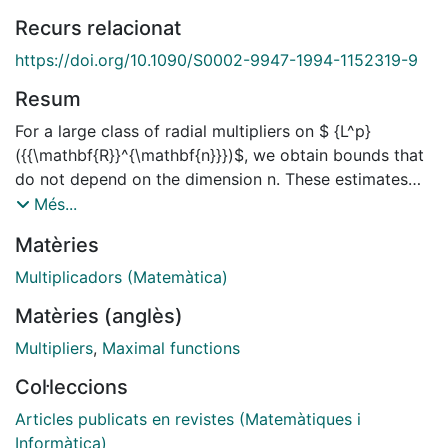
Recurs relacionat
https://doi.org/10.1090/S0002-9947-1994-1152319-9
Resum
For a large class of radial multipliers on $ {L^p}
({{\mathbf{R}}^{\mathbf{n}}})$, we obtain bounds that
do not depend on the dimension n. These estimates
apply to well-known multiplier operators and also give
Més...
another proof of the boundedness of the Hardy-
Matèries
Littlewood maximal function over Euclidean balls on $
{L^p}({{\mathbf{R}}^{\mathbf{n}}})$, $ p \geq 2$, with
Multiplicadors (Matemàtica)
constant independent of the dimension. The proof is
Matèries (anglès)
based on the corresponding result for the Riesz
transforms and the method of rotations.
Multipliers
,
Maximal functions
Col·leccions
Articles publicats en revistes (Matemàtiques i
Informàtica)