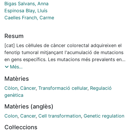
Bigas Salvans, Anna
Espinosa Blay, Lluís
Caelles Franch, Carme
Resum
[cat] Les cèl·lules de càncer colorectal adquireixen el
fenotip tumoral mitjançant l'acumulació de mutacions
en gens específics. Les mutacions més prevalents en
el càncer de còlon es produeixen en el gen APC i
Més...
indueixen l'acumulació de beta-catenina nuclear. Però
Matèries
la transcripció depenent de beta-catenina no és l'únic
requeriment per la progressió del càncer colorectal ja
Còlon
,
Càncer
,
Transformació cel·lular
,
Regulació
que la inhibició de l'activitat gamma-secretasa redueix
genètica
la tumorigènesi en ratolins APCmin/+. En canvi,
Matèries (anglès)
l'activació de Notch a l'intestí resulta en un bloqueig
de la diferenciació de cèl·lules secretores i una
Colon
,
Cancer
,
Cell transformation
,
Genetic regulation
expansió dels progenitors immadurs. A més dels
Col·leccions
factors de transcripció, existeixen complexes