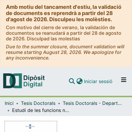
Amb motiu del tancament d'estiu, la validació
de documents es reprendrà a partir del 28
d'agost de 2026. Disculpeu les molèsties.
Con motivo del cierre de verano, la validación de
documentos se reanudará a partir del 28 de agosto
de 2026. Disculpad las molestias
Due to the summer closure, document validation will
resume starting August 28, 2026. We apologize for
any inconvenience.
(current)
Iniciar sessió
Comunitats i col·leccions
Inici
Tesis Doctorals
Tesis Doctorals - Departament - Bioquímica i Biologia Molecular (Farmàcia)
Navega per tot el DD
Estudi de les funcions nuclears d'IKKAalpha en el càncer colorectal
Com publicar
Contacte