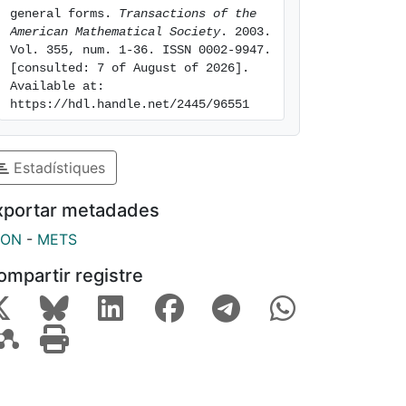
general forms. 
Transactions of the 
American Mathematical Society
. 2003. 
Vol. 355, num. 1-36. ISSN 0002-9947. 
[consulted: 7 of August of 2026]. 
Available at: 
https://hdl.handle.net/2445/96551
Estadístiques
xportar metadades
SON
-
METS
ompartir registre