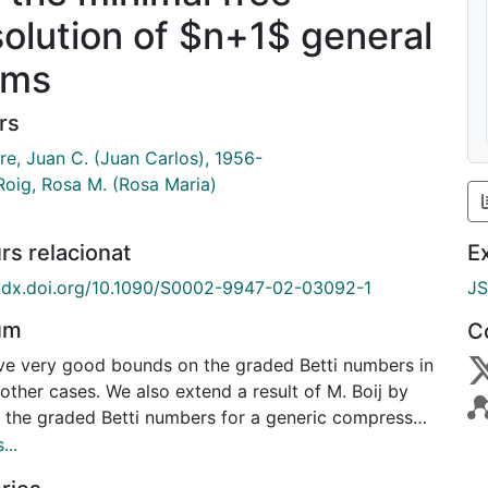
solution of $n+1$ general
rms
rs
re, Juan C. (Juan Carlos), 1956-
Roig, Rosa M. (Rosa Maria)
rs relacionat
E
//dx.doi.org/10.1090/S0002-9947-02-03092-1
J
um
C
ve very good bounds on the graded Betti numbers in
ther cases. We also extend a result of M. Boij by
g the graded Betti numbers for a generic compressed
tein algebra (i.e., one for which the Hilbert function
...
ximal, given $n$ and the socle degree) when $n$ is