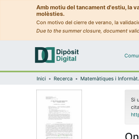
Amb motiu del tancament d'estiu, la v
molèsties.
Con motivo del cierre de verano, la valida
Due to the summer closure, document valid
Comuni
Inici
Recerca
Matemàti
Si 
cit
htt
On