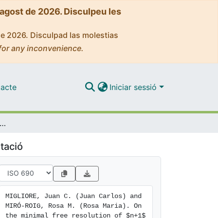
'agost de 2026. Disculpeu les
de 2026. Disculpad las molestias
for any inconvenience.
acte
Iniciar sessió
he minimal free resolution of $n+1$ general forms
tació
MIGLIORE, Juan C. (Juan Carlos) and 
MIRÓ-ROIG, Rosa M. (Rosa Maria). On 
the minimal free resolution of $n+1$ 