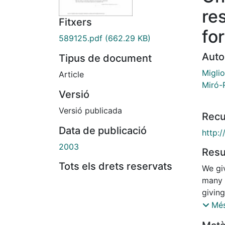
re
Fitxers
fo
589125.pdf
(662.29 KB)
Auto
Tipus de document
Miglio
Article
Miró-
Versió
Versió publicada
Recu
Data de publicació
http:
2003
Res
Tots els drets reservats
We gi
many o
givin
Gorens
Més
is ma