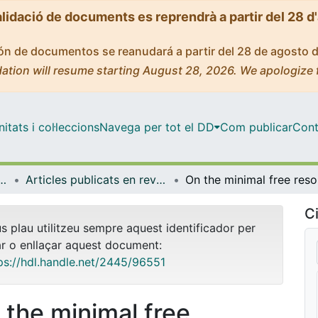
alidació de documents es reprendrà a partir del 28 d
ción de documentos se reanudará a partir del 28 de agosto 
ation will resume starting August 28, 2026. We apologize 
tats i col·leccions
Navega per tot el DD
Com publicar
Cont
ques i Informàtica
Articles publicats en revistes (Matemàtiques i Informàtica)
On t
Ci
us plau utilitzeu sempre aquest identificador per
ar o enllaçar aquest document:
ps://hdl.handle.net/2445/96551
 the minimal free