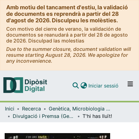
Amb motiu del tancament d'estiu, la validació
de documents es reprendrà a partir del 28
d'agost de 2026. Disculpeu les molèsties.
Con motivo del cierre de verano, la validación de
documentos se reanudará a partir del 28 de agosto
de 2026. Disculpad las molestias
Due to the summer closure, document validation will
resume starting August 28, 2026. We apologize for
any inconvenience.
(current)
Iniciar sessió
Comunitats i col·leccions
Inici
Recerca
Genètica, Microbiologia i Estadística
Navega per tot el DD
Divulgació i Premsa (Genètica, Microbiologia i Estadística)
T'hi has lluït!
Com publicar
Contacte