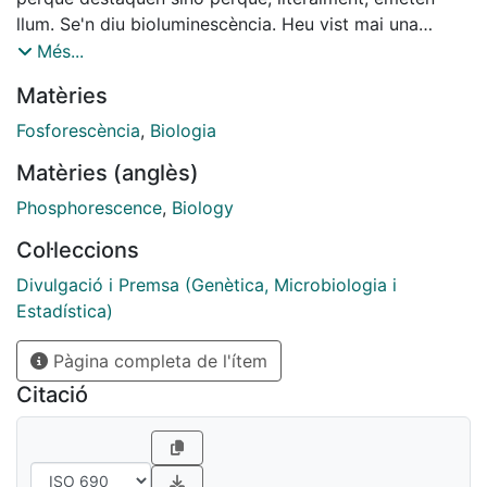
llum. Se'n diu bioluminescència. Heu vist mai una
lluerna o cuca de llum? Fabriquen unes substàncies
Més...
químiques que, quan reaccionen, fan llum per atraure
Matèries
la seva parella.La bioluminescència és un fenomen
freqüent a la natura.
Fosforescència
,
Biologia
Matèries (anglès)
Phosphorescence
,
Biology
Col·leccions
Divulgació i Premsa (Genètica, Microbiologia i
Estadística)
Pàgina completa de l'ítem
Citació