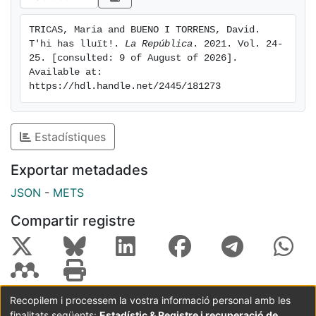
TRICAS, Maria and BUENO I TORRENS, David. 
T'hi has lluït!. 
La República
. 2021. Vol. 24-
25. [consulted: 9 of August of 2026]. 
Available at: 
https://hdl.handle.net/2445/181273
Estadístiques
Exportar metadades
JSON
-
METS
Compartir registre
Recopilem i processem la vostra informació personal amb les
finalitats següents:
Estadístic & Registre i recuperació de
Coordinació:
CRAI UB
Avís legal
Metadades